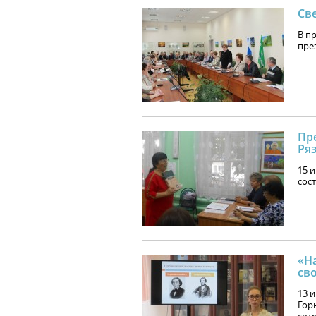
Св
В п
пре
Пр
Ря
15 
сос
«Н
св
13 и
Гор