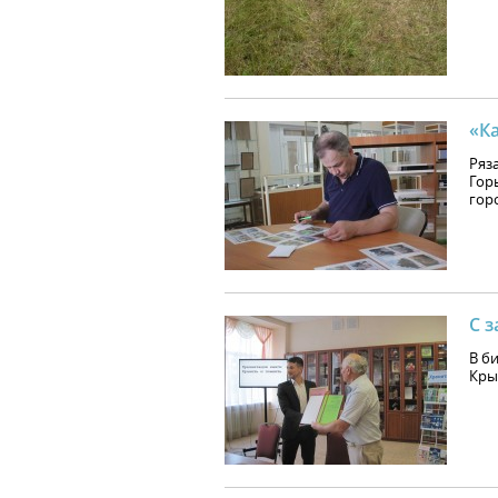
«Ка
Ряз
Гор
гор
С 
В б
Кры