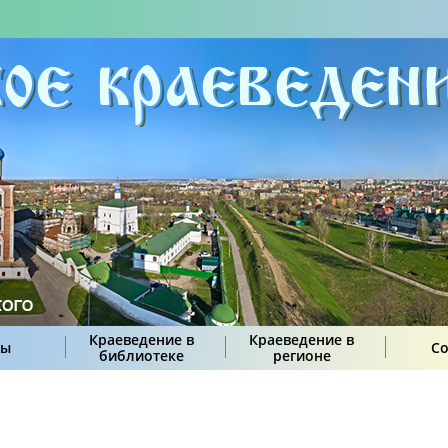
Краеведение в
Краеведение в
сы
С
библиотеке
регионе