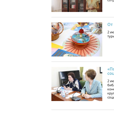
сот
От
2 и
тур
«П
со
2 и
биб
кон
кру
соц