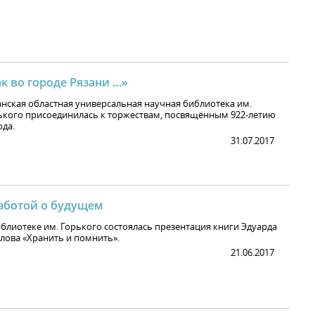
к во городе Рязани …»
анская областная универсальная научная библиотека им.
ького присоединилась к торжествам, посвящённым 922-летию
ода.
31.07.2017
заботой о будущем
иблиотеке им. Горького состоялась презентация книги Эдуарда
лова «Хранить и помнить».
21.06.2017