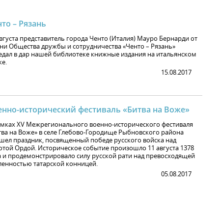
то – Рязань
августа представитель города Ченто (Италия) Мауро Бернарди от
ни Общества дружбы и сотрудничества «Ченто – Рязань»
едал в дар нашей библиотеке книжные издания на итальянском
ке.
15.08.2017
енно-исторический фестиваль «Битва на Воже»
амках XV Межрегионального военно-исторического фестиваля
тва на Воже» в селе Глебово-Городище Рыбновского района
шел праздник, посвященный победе русского войска над
отой Ордой. Историческое событие произошло 11 августа 1378
а и продемонстрировало силу русской рати над превосходящей
ленностью татарской конницей.
05.08.2017