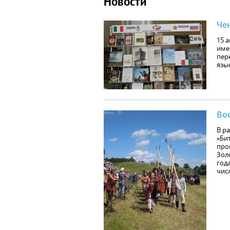
Новости
Чен
15 
име
пер
язы
Во
В р
«Би
про
Зол
год
чис