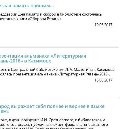
етлая память павшим…
реддверии Дня памяти и скорби в библиотеке состоялась
зентация книги «Оборона Рязани».
19.06.2017
езентация альманаха «Литературная
зань-2016» в Касимове
июня в Центральной библиотеке им. Л. А. Малюгина г. Касимова
тоялась презентация альманаха «Литературная Рязань-2016».
15.06.2017
арод выражает себя полнее и вернее в языке
оем»
юня, в день рождения И.И. Срезневского, в библиотеке им.
ького состоялась публичная лекция филолога, внештатного