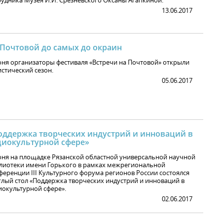
рудника Музея И.И. Срезневского Оксаны Агапкиной.
13.06.2017
 Почтовой до самых до окраин
юня организаторы фестиваля «Встречи на Почтовой» открыли
истический сезон.
05.06.2017
оддержка творческих индустрий и инноваций в
циокультурной сфере»
юня на площадке Рязанской областной универсальной научной
лиотеки имени Горького в рамках межрегиональной
ференции III Культурного форума регионов России состоялся
глый стол «Поддержка творческих индустрий и инноваций в
иокультурной сфере».
02.06.2017