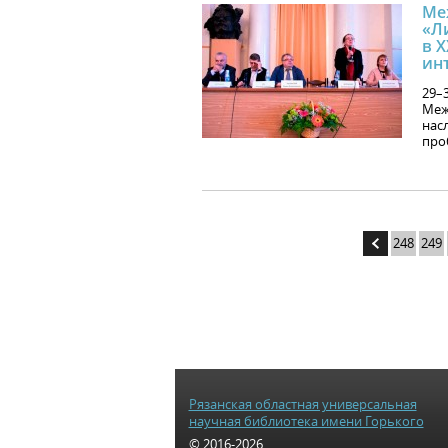
Ме
«Л
в X
ин
29–3
Меж
насл
про
248
249
Рязанская областная универсальная
научная библиотека имени Горького
© 2016-2026