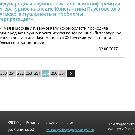
ждународная научно-практическая конференция
итературное наследие Константина Паустовского
XI веке: актуальность и проблемы
терпретации»
1 мая в Москве и г. Тарусе Калужской области проходила
дународная научно-практическая конференция «Литературное
едие Константина Паустовского в XXI веке: актуальность и
блемы интерпретации».
02.06.2017
250
251
252
253
254
255
256
257
390000, г. Рязань,
8-(4912)-93-55-78
При поддержке
культуры Росс
ул. Ленина, 52
rounb.gorkogo@ryazan.gov.ru