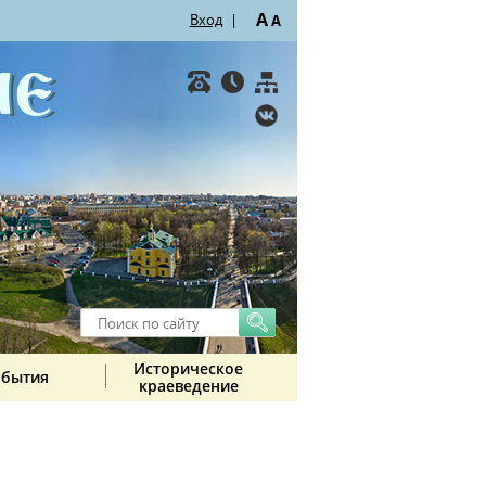
A
Вход
|
A
Историческое
обытия
краеведение