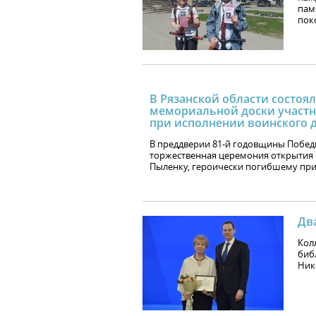
пам
пок
В Рязанской области состоя
мемориальной доски участн
при исполнении воинского 
В преддверии 81-й годовщины Побед
торжественная церемония открытия 
Пыленку, героически погибшему при
Дв
Кол
биб
Ник