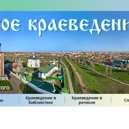
Краеведение в
Краеведение в
сы
С
библиотеке
регионе