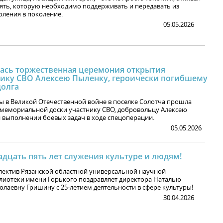
ять, которую необходимо поддерживать и передавать из
оления в поколение.
05.05.2026
лась торжественная церемония открытия
ику СВО Алексею Пыленку, героически погибшему
долга
ы в Великой Отечественной войне в поселке Солотча прошла
мемориальной доски участнику СВО, добровольцу Алексею
 выполнении боевых задач в ходе спецоперации.
05.05.2026
адцать пять лет служения культуре и людям!
лектив Рязанской областной универсальной научной
лиотеки имени Горького поздравляет директора Наталью
олаевну Гришину с 25-летием деятельности в сфере культуры!
30.04.2026