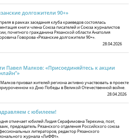
язанские долгожители 90+»
апреля в рамках заседания клуба краеведов состоялась
зентация книги члена Союза писателей и Союза журналистов
сии, почетного гражданина Рязанской области Анатолия
оровича Говорова «Рязанские долгожители 90+».
28.04.2026
ти Павел Малков: «Присоединяйтесь к акции
нлайн”»
 Малков призвал жителей региона активно участвовать в проекте
 приуроченном ко Дню Победы в Великой Отечественной войне.
28.04.2026
здравляем с юбилеем!
одня отмечает юбилей Лидия Серафимовна Терехина, поэт,
заик, председатель Рязанского отделения Российского союза
фессиональных литераторов, редактор Рязанского
ионального журнала «ЛиФФт».