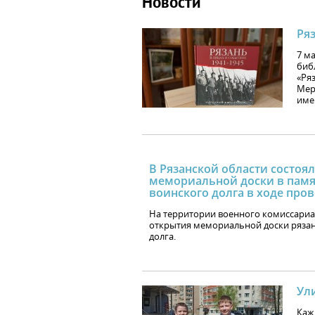
Новости
Ряз
7 м
биб
«Ря
Мер
имен
В Рязанской области состоя
мемориальной доски в памя
воинского долга в ходе про
На территории военного комиссариа
открытия мемориальной доски ряза
долга.
Ул
Кажд