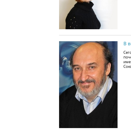
В 
Сег
поч
име
Сою