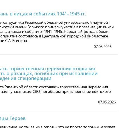
ань в лицах и событиях 1941–1945 гг.
ая сотрудники Рязанской областной универсальной научной
лиотеки имени Горького приняли участие в презентации книги
зань в лицах и событиях: 1941–1945. Народный фотоальбом».
оприятие состоялось в Центральной городской библиотеке
и С.А. Есенина.
07.05.2026
лась торжественная церемония открытия
ть о рязанцах, погибших при исполнении
ведения спецоперации
та Рязанской области состоялась торжественная церемония
нцам –участникам СВО, погибшим при исполнении воинского
07.05.2026
ицы Героев
ая улица, носящая имя героя, – это не просто топоним, а живая