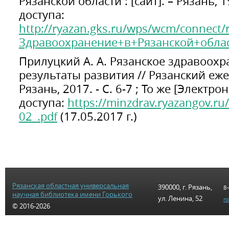
Рязанской области : [сайт]. – Рязань, 
доступа:
http://ryazan.gks.ru/wps/wcm/connect
Здравоохранение+в+Рязанской+облас
Прилуцкий А. А. Рязанское здравоохра
результаты развития // Рязанский еже
Рязань, 2017. - С. 6-7 ; То же [Электр
доступа:
https://minzdrav.ryazangov.ru/a
02_.pdf
(17.05.2017 г.)
Рязанская областная универсальная
390000, г. Рязань,
8-
научная библиотека имени Горького
ул. Ленина, 52
r
© 2016-2026