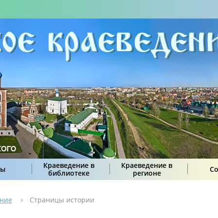
Краеведение в
Краеведение в
сы
С
библиотеке
регионе
ение
Страницы истории