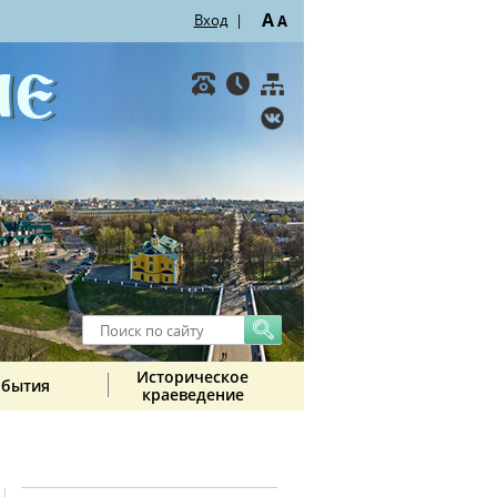
A
Вход
|
A
Историческое
обытия
краеведение