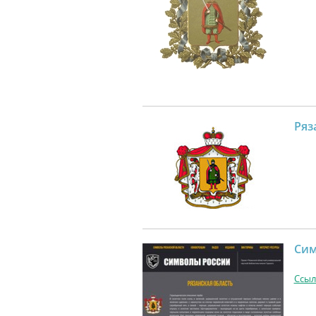
Ряз
Сим
Ссыл