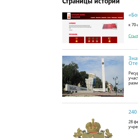
Страницы истории
«Бо
к 70
Ссыл
Зна
Оте
Ресу
учас
раз
240
28 ф
учре