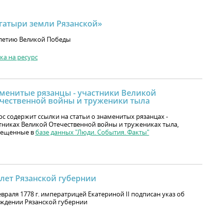
гатыри земли Рязанской»
-летию Великой Победы
ка на ресурс
менитые рязанцы - участники Великой
чественной войны и труженики тыла
рс содержит ссылки на статьи о знаменитых рязанцах -
тниках Великой Отечественной войны и тружениках тыла,
мещенные в
базе данных "Люди. События. Факты"
 лет Рязанской губернии
евраля 1778 г. императрицей Екатериной II подписан указ об
ждении Рязанской губернии