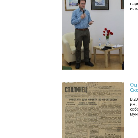
нар
ист
Оц
Ск
В 2
им.
соб
мун