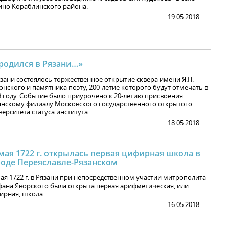
ино Кораблинского района.
19.05.2018
 родился в Рязани…»
язани состоялось торжественное открытие сквера имени Я.П.
онского и памятника поэту, 200-летие которого будут отмечать в
9 году. Событие было приурочено к 20-летию присвоения
анскому филиалу Московского государственного открытого
ерситета статуса института.
18.05.2018
мая 1722 г. открылась первая цифирная школа в
роде Переяславле-Рязанском
мая 1722 г. в Рязани при непосредственном участии митрополита
фана Яворского была открыта первая арифметическая, или
ирная, школа.
16.05.2018