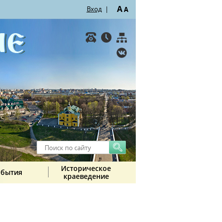
A
Вход
|
A
Историческое
обытия
краеведение