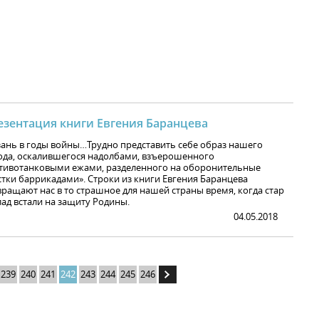
езентация книги Евгения Баранцева
зань в годы войны…Трудно представить себе образ нашего
ода, оскалившегося надолбами, взъерошенного
тивотанковыми ежами, разделенного на оборонительные
стки баррикадами». Строки из книги Евгения Баранцева
вращают нас в то страшное для нашей страны время, когда стар
лад встали на защиту Родины.
04.05.2018
239
240
241
242
243
244
245
246