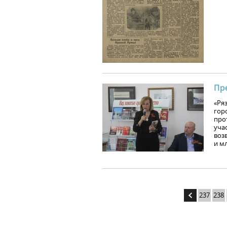
Пр
«Ря
гор
про
уча
воз
и м
237
238