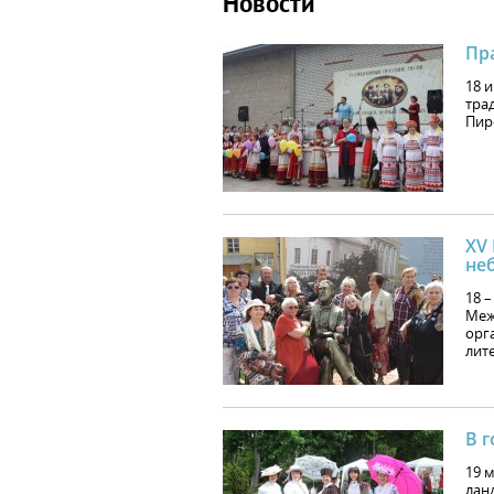
Новости
Пр
18 
тра
Пиро
ХV
не
18 
Меж
орг
лит
В г
19 
лан