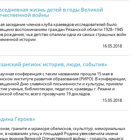
вседневная жизнь детей в годы Великой
ечественной войны
мая заседание членов клуба краеведов-исследователей было
вящено воспоминаниям граждан Рязанской области 1928–1945
ов рождения, чье детство опалила одна из самых страшных войн
ременной истории.
16.05.2018
занский регион: история, люди, события»
научная конференция с таким названием прошла 15 мая в
анском институте развития образования (РИРО). В конференции,
вященной Дню славянской письменности и культуры, приняли
тие ученые, библиотекари, педагоги, краеведы г. Рязани и
нской области, всего прозвучало 19 докладов.
15.05.2018
одина Героев»
ронзе, граните и мраморе обелисков, скульптур, мемориальных
ок, в названиях улиц и площадей Родина увековечила имена
вных воинов Великой Отечественной войны – гордость нашего