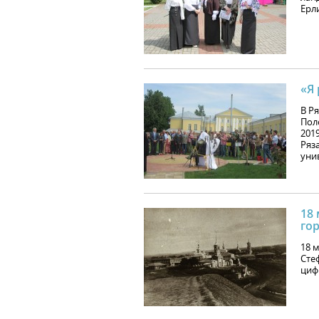
Ерл
«Я
В Р
Пол
201
Ряз
унив
18 
го
18 
Сте
циф