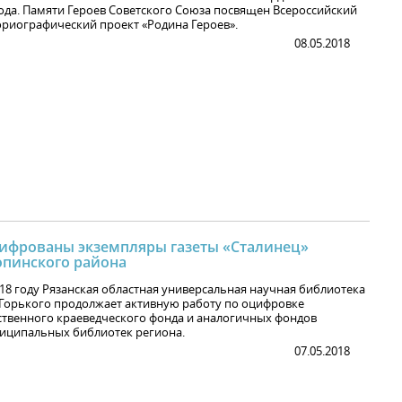
ода. Памяти Героев Советского Союза посвящен Всероссийский
ориографический проект «Родина Героев».
08.05.2018
ифрованы экземпляры газеты «Сталинец»
опинского района
018 году Рязанская областная универсальная научная библиотека
 Горького продолжает активную работу по оцифровке
ственного краеведческого фонда и аналогичных фондов
иципальных библиотек региона.
07.05.2018