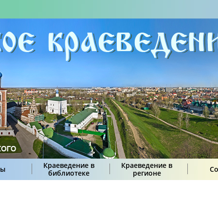
Краеведение в
Краеведение в
сы
С
библиотеке
регионе