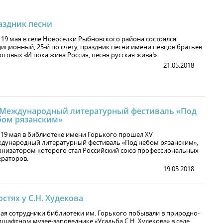
аздник песни
и 19 мая в селе Новоселки Рыбновского района состоялся
диционный, 25-й по счету, праздник песни имени певцов братьев
говых «И пока жива Россия, песня русская жива!».
21.05.2018
 Международный литературный фестиваль «Под
бом рязанским»
– 19 мая в библиотеке имени Горького прошел ХV
дународный литературный фестиваль «Под небом рязанским»,
анизатором которого стал Российский союз профессиональных
ераторов.
19.05.2018
остях у С.Н. Худекова
мая сотрудники библиотеки им. Горького побывали в природно-
дшафтном музее-заповеднике «Усадьба С.Н. Худекова» в селе