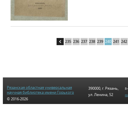
235
236
237
238
239
240
241
242
Рязанская областная универсальная
390000, г. Рязань,
8-
научная библиотека имени Горького
ул. Ленина, 52
r
© 2016-2026