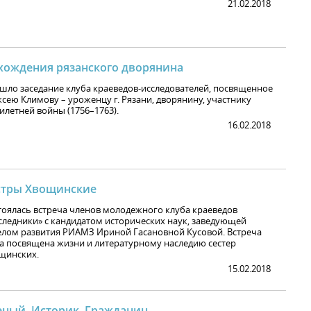
21.02.2018
хождения рязанского дворянина
шло заседание клуба краеведов-исследователей, посвященное
ксею Климову – уроженцу г. Рязани, дворянину, участнику
илетней войны (1756–1763).
16.02.2018
стры Хвощинские
тоялась встреча членов молодежного клуба краеведов
следники» с кандидатом исторических наук, заведующей
елом развития РИАМЗ Ириной Гасановной Кусовой. Встреча
а посвящена жизни и литературному наследию сестер
щинских.
15.02.2018
еный. Историк. Гражданин