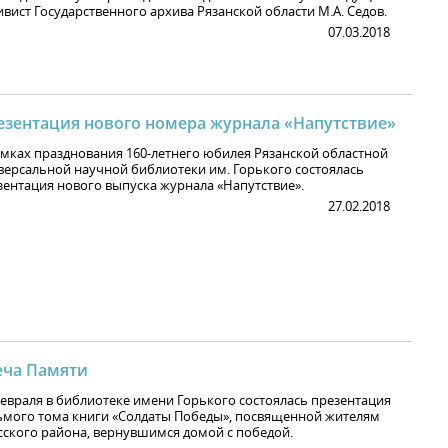
ивист Государственного архива Рязанской области М.А. Седов.
07.03.2018
езентация нового номера журнала «Напутствие»
амках празднования 160-летнего юбилея Рязанской областной
версальной научной библиотеки им. Горького состоялась
зентация нового выпуска журнала «Напутствие».
27.02.2018
еча Памяти
февраля в библиотеке имени Горького состоялась презентация
ьмого тома книги «Солдаты Победы», посвященной жителям
сского района, вернувшимся домой с победой.