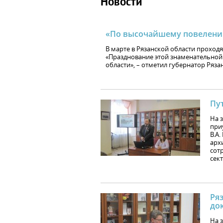
Новости
«По высочайшему повелен
В марте в Рязанской области проход
«Празднование этой знаменательной 
области», – отметил губернатор Ряз
Пу
На 
при
В.А
арх
сот
сек
Ряз
до
На 