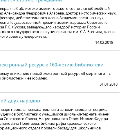
февраля в библиотеке имени Горького состоялся юбилейный
ер Александра Федоровича Агарева, доктора исторических наук,
фессора, действительного члена Академии военных наук,
реата Государственной премии имени маршала Советского
за Г.К. Жукова, заведующего кафедрой истории России
нского государственного университета им. С.А. Есенина, члена
ного совета университета.
14.02.2018
лектронный ресурс к 160-летию библиотеки
шему вниманию новый электронный ресурс «В мир книги – с
 библиотеки к ее юбилею.
31.01.2018
рой двух народов
января прошла познавательная и запоминающаяся встреча
рудников библиотеки с учащимися школы-интерната имени
оя Советского Союза, Национального Героя Италии Федора
риановича Полетаева. Библиографы краеведческого
ормационного отдела провели беседу для школьников,