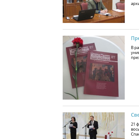
арх
Пр
В р
уни
пре
Св
21 
вос
Спа