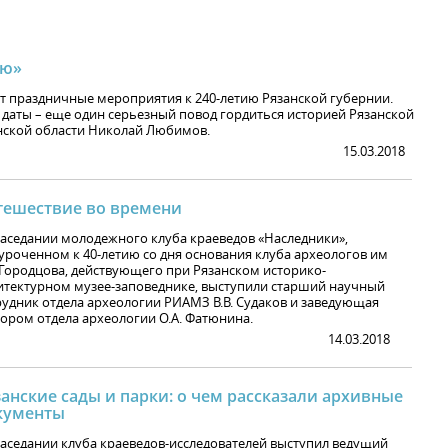
ию»
ят праздничные мероприятия к 240-летию Рязанской губернии.
даты – еще один серьезный повод гордиться историей Рязанской
анской области Николай Любимов.
15.03.2018
тешествие во времени
заседании молодежного клуба краеведов «Наследники»,
уроченном к 40-летию со дня основания клуба археологов им
. Городцова, действующего при Рязанском историко-
итектурном музее-заповеднике, выступили старший научный
рудник отдела археологии РИАМЗ В.В. Судаков и заведующая
тором отдела археологии О.А. Фатюнина.
14.03.2018
анские сады и парки: о чем рассказали архивные
кументы
заседании клуба краеведов-исследователей выступил ведущий