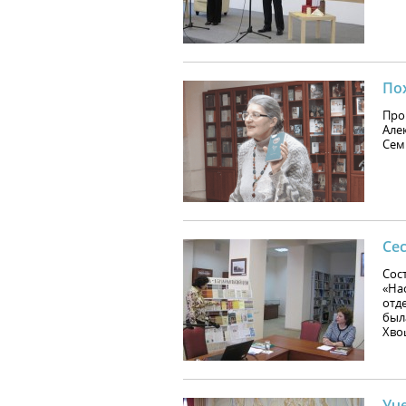
По
Про
Але
Сем
Се
Сос
«На
отд
был
Хво
Уч