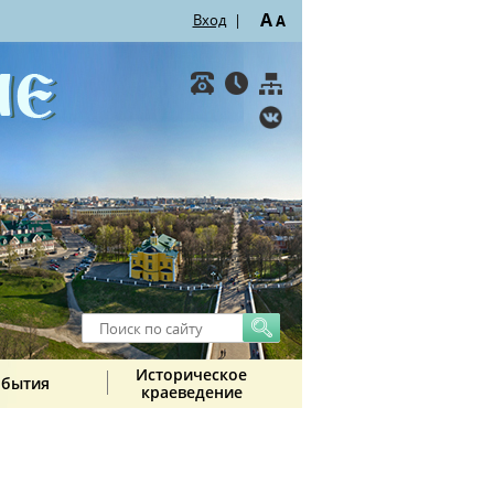
A
Вход
|
A
Историческое
обытия
краеведение