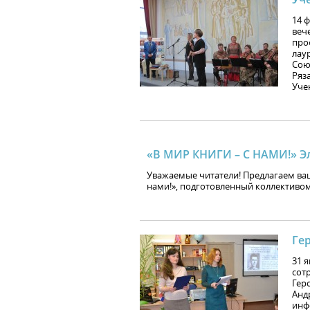
14 
веч
про
лау
Сою
Ряза
Уче
«В МИР КНИГИ – С НАМИ!» Э
Уважаемые читатели! Предлагаем ва
нами!», подготовленный коллективом
Ге
31 
сот
Гер
Анд
инф