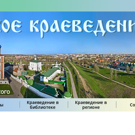
Краеведение в
Краеведение в
сы
С
библиотеке
регионе