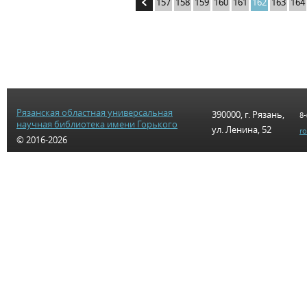
157
158
159
160
161
162
163
164
Рязанская областная универсальная
390000, г. Рязань,
8-
научная библиотека имени Горького
ул. Ленина, 52
r
© 2016-2026