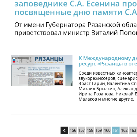
заповеднике С.А. Есенина пр
посвященные дню памяти С.А
От имени Губернатора Рязанской обла
приветствовал министр Виталий Попо
К Международному д
ресурс «Рязанцы в от
Среди известных киноактер
звукорежиссеров, сценарис
Эраст Гарин, Валентина С
Михаил Брылкин, Александ
Ирина Розанова, Николай 
Малаков и многие другие.
156
157
158
159
160
161
162
163