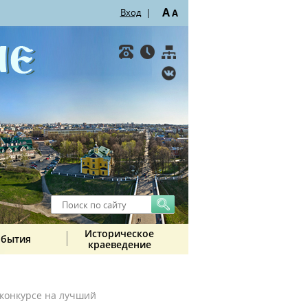
A
Вход
|
A
Историческое
обытия
краеведение
 конкурсе на лучший