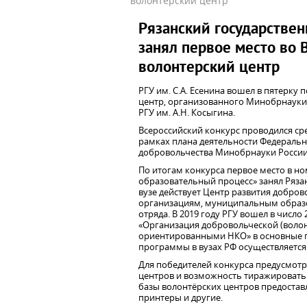
волонтерский центр
Рязанский государствен
занял первое место во 
волонтерский центр
РГУ им. С.А. Есенина вошел в пятерку
центр, организованного Минобрнауки 
РГУ им. А.Н. Косыгина.
Всероссийский конкурс проводился ср
рамках плана деятельности Федеральн
добровольчества Минобрнауки России. 
По итогам конкурса первое место в н
образовательный процесс» занял Рязан
вузе действует Центр развития добро
организациям, муниципальным образов
отряда. В 2019 году РГУ вошел в чис
«Организация добровольческой (волон
ориентированными НКО» в основные 
программы в вузах РФ осуществляется 
Для победителей конкурса предусмот
центров и возможность тиражировать 
базы волонтёрских центров предостав
принтеры и другие.