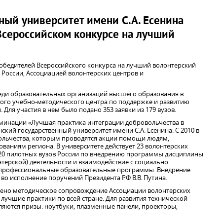
ный университет имени С.А. Есенина
Всероссийском конкурсе на лучший
 победителей Всероссийского конкурса на лучший волонтерский
России, Ассоциацией волонтерских центров и
еди образовательных организаций высшего образования в
ого учебно-методического центра по поддержке и развитию
Для участия в нем было подано 353 заявки из 179 вузов.
оминации «Лучшая практика интеграции добровольчества в
ский государственный университет имени С.А. Есенина. C 2010 в
вольчества, которым проводятся акции помощи людям,
аниям региона. В университете действует 23 волонтерских
ло 20 пилотных вузов России по внедрению программы дисциплины
терской) деятельности и взаимодействие с социально
профессиональные образовательные программы. Внедрение
во исполнение поручений Президента РФ В.В. Путина.
рено методическое сопровождение Ассоциации волонтерских
лучшие практики по всей стране. Для развития технической
ляются призы: ноутбуки, плазменные панели, проекторы,