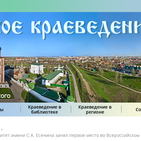
Краеведение в
Краеведение в
сы
С
библиотеке
регионе
итет имени С.А. Есенина занял первое место во Всероссийском