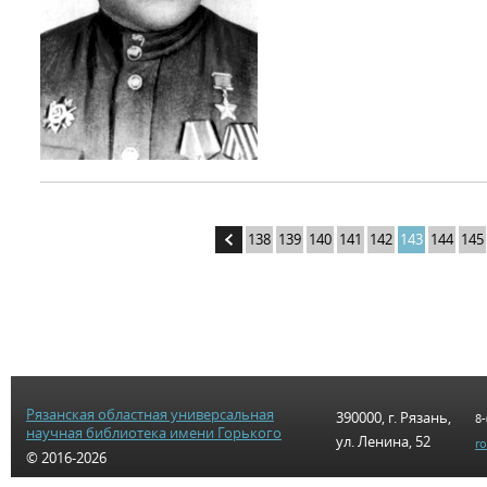
138
139
140
141
142
143
144
145
Рязанская областная универсальная
390000, г. Рязань,
8-
научная библиотека имени Горького
ул. Ленина, 52
r
© 2016-2026