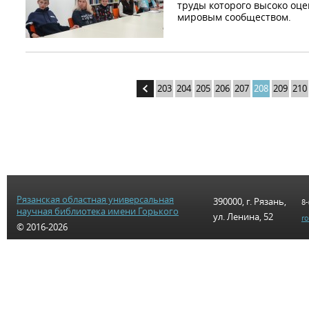
труды которого высоко оц
мировым сообществом.
203
204
205
206
207
208
209
210
Рязанская областная универсальная
390000, г. Рязань,
8-
научная библиотека имени Горького
ул. Ленина, 52
r
© 2016-2026