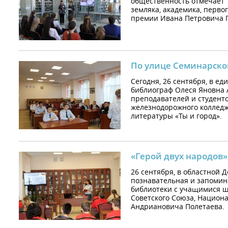
общественность отмечает 
земляка, академика, перво
премии Ивана Петровича 
По улице Семинарско
Сегодня, 26 сентября, в е
библиограф Олеся Яновна 
преподавателей и студенто
железнодорожного колледж
литературы «Ты и город».
«Герой двух народов»
26 сентября, в областной 
познавательная и запомин
библиотеки с учащимися ш
Советского Союза, Национ
Андриановича Полетаева.