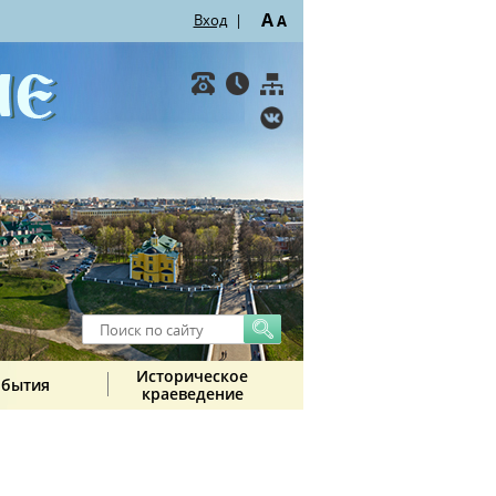
A
Вход
|
A
Историческое
обытия
краеведение