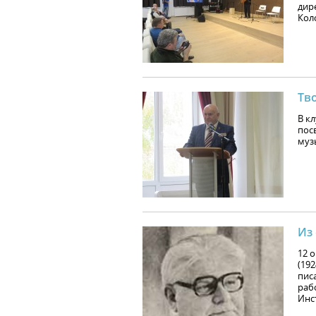
дир
Кол
Тв
В к
пос
муз
Из
12 
(192
пис
раб
Инс