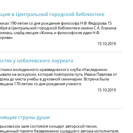
кция в Центральной городской библиотеке
амках 190-летия со дня рождения философа Н.Ф. Федорова 15
ября в Центральной городской библиотеке имени С.А. Есенина
тоялась слайд-лекция «Жизнь и философские идеи Н.Ф.
орова».
15.10.2019
остях у нобелевского лауреата
стники молодежного краеведческого клуба «Наследники»
ывали на экскурсии, которая повторила путь Ивана Павлова от
 дома до места учебы в духовной семинарии. Встреча была
вящена 170-летию со дня рождения ученого.
15.10.2019
енящие струны души
орьковском зале состоялся концерт авторской песни,
вященный памяти безвременно ушедшего автора-исполнителя,