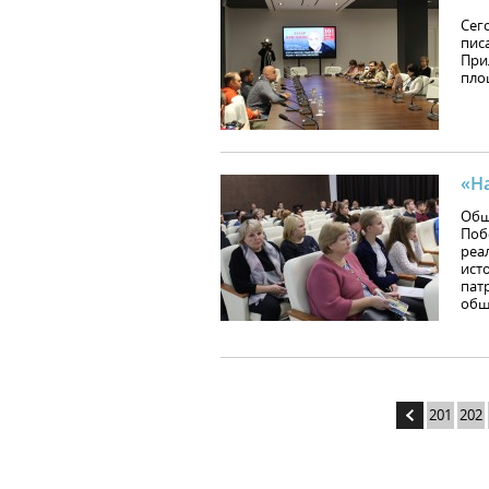
Сег
пис
При
пло
«Н
Общ
Поб
реа
ист
пат
общ
201
202