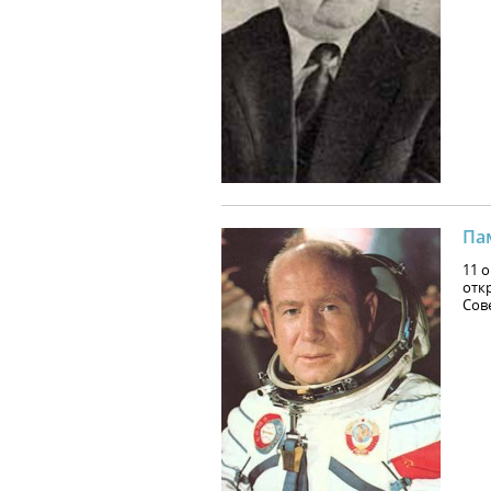
Па
11 
отк
Сов