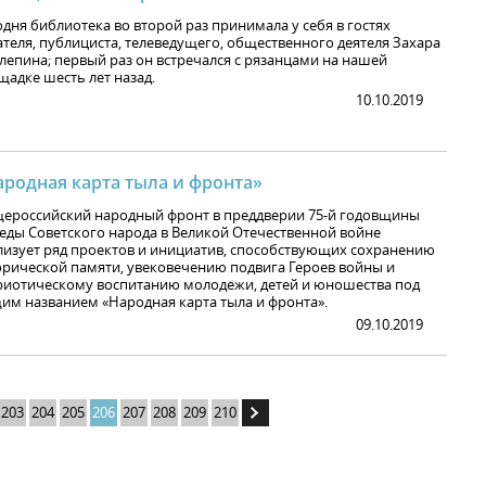
одня библиотека во второй раз принимала у себя в гостях
ателя, публициста, телеведущего, общественного деятеля Захара
лепина; первый раз он встречался с рязанцами на нашей
щадке шесть лет назад.
10.10.2019
ародная карта тыла и фронта»
ероссийский народный фронт в преддверии 75-й годовщины
еды Советского народа в Великой Отечественной войне
лизует ряд проектов и инициатив, способствующих сохранению
орической памяти, увековечению подвига Героев войны и
риотическому воспитанию молодежи, детей и юношества под
им названием «Народная карта тыла и фронта».
09.10.2019
203
204
205
206
207
208
209
210