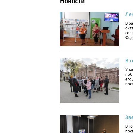
Новости
Ле
В р
окт
сос
Фед
В г
Уча
поб
его
пос
Зв
В Г
пос