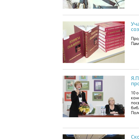
Уч
со
Про
Пам
Я.
пр
10 
конф
пос
биб
Пол
Ск