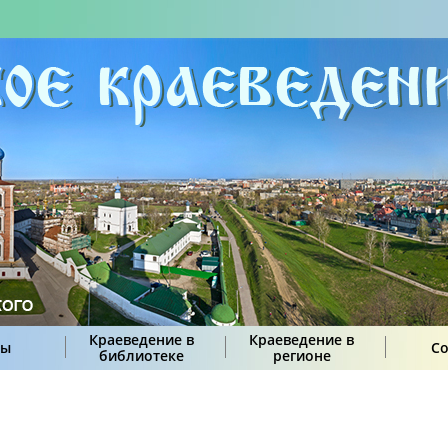
Краеведение в
Краеведение в
сы
С
библиотеке
регионе