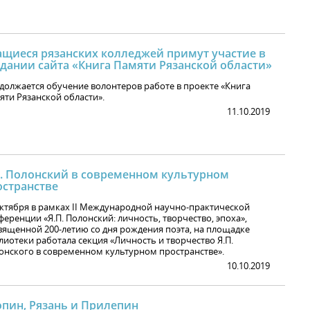
ащиеся рязанских колледжей примут участие в
здании сайта «Книга Памяти Рязанской области»
должается обучение волонтеров работе в проекте «Книга
яти Рязанской области».
11.10.2019
П. Полонский в современном культурном
остранстве
октября в рамках II Международной научно-практической
еренции «Я.П. Полонский: личность, творчество, эпоха»,
вященной 200-летию со дня рождения поэта, на площадке
лиотеки работала секция «Личность и творчество Я.П.
онского в современном культурном пространстве».
10.10.2019
опин, Рязань и Прилепин