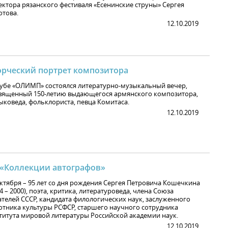
ектора рязанского фестиваля «Есенинские струны» Сергея
отова.
12.10.2019
орческий портрет композитора
лубе «ОЛИМП» состоялся литературно-музыкальный вечер,
вященный 150-летию выдающегося армянского композитора,
ыковеда, фольклориста, певца Комитаса.
12.10.2019
 «Коллекции автографов»
октября – 95 лет со дня рождения Сергея Петровича Кошечкина
4 – 2000), поэта, критика, литературоведа, члена Союза
ателей СССР, кандидата филологических наук, заслуженного
отника культуры РСФСР, старшего научного сотрудника
титута мировой литературы Российской академии наук.
12.10.2019