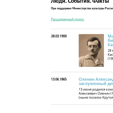
Люди. События. Факты
При поддержке Министерства культуры Росс
Расширенный поиск:
Ма
28.03.1900
би
Ка
28 
Кас
(19
Оленин Александ
13.06.1865
заслуженный де
13 июня родился ком
Алексеевич Оленин (
(ныне поселок Круто