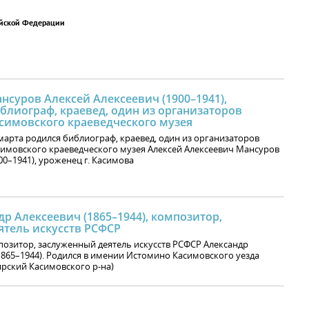
ийской Федерации
нсуров Алексей Алексеевич (1900–1941),
блиограф, краевед, один из организаторов
симовского краеведческого музея
марта родился библиограф, краевед, один из организаторов
имовского краеведческого музея Алексей Алексеевич Мансуров
00–1941), уроженец г. Касимова
р Алексеевич (1865–1944), композитор,
ятель искусств РСФСР
позитор, заслуженный деятель искусств РСФСР Александр
1865–1944). Родился в имении Истомино Касимовского уезда
ярский Касимовского р-на)