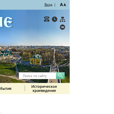
A
Вход
|
A
Историческое
обытия
краеведение