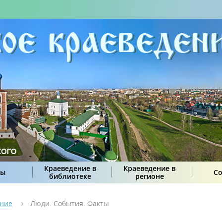
Краеведение в
Краеведение в
сы
С
библиотеке
регионе
ение
Люди. События. Факты