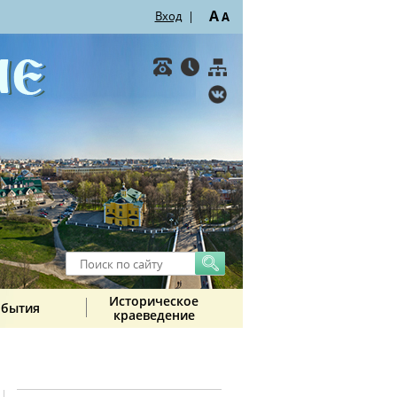
A
Вход
|
A
Историческое
обытия
краеведение