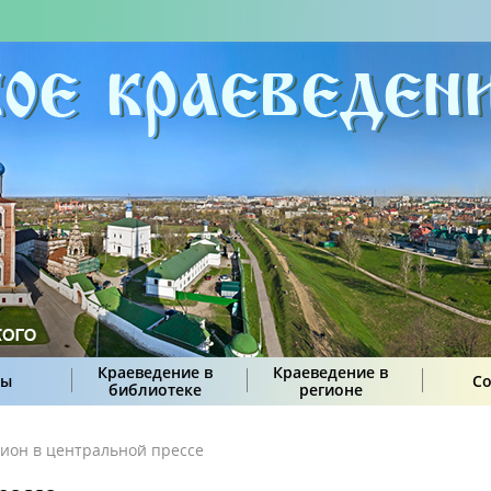
Краеведение в
Краеведение в
сы
С
библиотеке
регионе
гион в центральной прессе