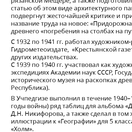
рязанской Мещере, а также подготови
статью об этом виде архитектурного п
подвергнут жесточайшей критике и пр
название труда на новое: «Придорожна
древнего «погребения на столбах на пу
С 1932 по 1941 гг. работал художником
Гидрометеоиздате, «Крестьянской газе
других издательствах.
С 1939 по 1940 гг. участвовал как худо
экспедициях Академии наук СССР, Госу
исторического музея на раскопках древ
Республика).
В Учпедгизе выполнил в течение 1940–1
годы войны) ряд таблиц для альбома «
Д.Н. Никифорова, а также сделал в том
иллюстрации к «Географии» для 5 класс
«Холм».