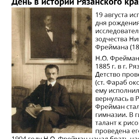
День в истории Рязанского кра
19 августа ис
дня рождения
исследовател
зодчества Ни
Фреймана (188
Н.О. Фрейман
1885 г. в г. 
Детство пров
(ст. Фараб ок
ему исполнил
вернулась в 
Фрейман стал
гимназии. В 
талант к рис
проведена ег
1904 году Н.О. Фрейман начал брать ча