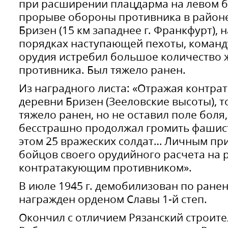
при расширении плацдарма на левом бе
прорыве обороны противника в районе
Бризен (15 км западнее г. Франкфурт), 
порядках наступающей пехоты, команд
орудия истребил большое количество 
противника. Был тяжело ранен.
Из наградного листа: «Отражая контра
деревни Бризен (Зееловские высоты), 
тяжело ранен, но не оставил поле боля
бесстрашно продолжал громить фашис
этом 25 вражеских солдат… Личным пр
бойцов своего орудийного расчета на 
контратакующим противником».
В июле 1945 г. демобилизован по ранени
награжден орденом Славы 1-й степ.
Окончил с отличием Рязанский строите