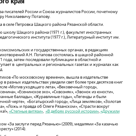
ого края
юза писателей России и Союза журналистов России, почетному
ру Николаевичу Потапову.
да в селе Петровка Шацкого района Рязанской области.
школу Шацкого района (1971 г.), факультет иностранных
дагогического института (1977 г.), Литературный институт им.
 комсомольских и государственных органах, в редакциях
тихотворений А.Н. Потапова состоялась в шацкой районной
1 года, затем последовали публикации в областной и
тупает в центральных и региональных газетах и журналах как
д.
стихов «По московскому времени», вышла в издательстве
ор в разных издательствах увидели свет более трех десятков книг
числе «Мотив уходящего лета», «Вековечный город»,
сенина», «Есенинское эхо», «Сквозняк», «Звонок из юности»,
манные баллады», «Журавлиные годы», «Легенды и были
ечной черте», «Богатырский город», «Лица земляков», «Золотая
а», «Ложь и правда об Олеге Рязанском», «Страсти вокруг
ка!»,
«Степные витязи»
,
«В дебрях русской истории»
,
«Дружили
ом «За заслуги перед Рязанью» (2009), медалями «За казачью
ресту» (2014).