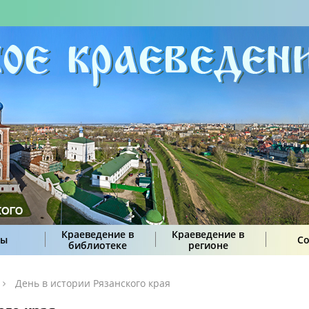
Краеведение в
Краеведение в
сы
С
библиотеке
регионе
День в истории Рязанского края