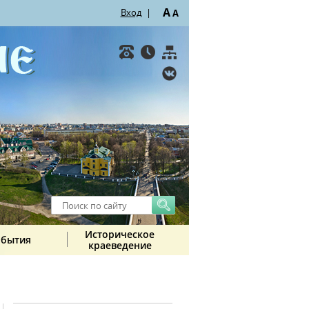
A
Вход
|
A
Историческое
обытия
краеведение