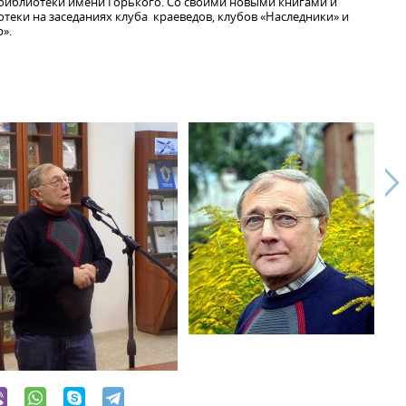
 библиотеки имени Горького. Со своими новыми книгами и
теки на заседаниях клуба краеведов, клубов «Наследники» и
».