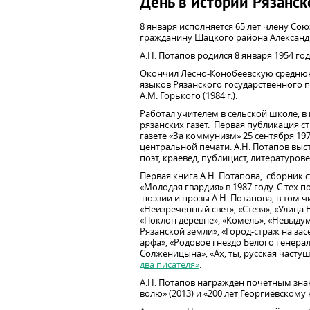
День в истории Рязанск
8 января исполняется 65 лет члену Со
гражданину Шацкого района Александ
А.Н. Потапов родился 8 января 1954 го
Окончил Лесно-Конобеевскую среднюю 
языков Рязанского государственного пе
А.М. Горького (1984 г.).
Работал учителем в сельской школе, в
рязанских газет. Первая публикация с
газете «За коммунизм» 25 сентября 197
центральной печати. А.Н. Потапов выс
поэт, краевед, публицист, литературове
Первая книга А.Н. Потапова, сборник 
«Молодая гвардия» в 1987 году. С тех п
поэзии и прозы А.Н. Потапова, в том 
«Неизреченный свет», «Стезя», «Улица Е
«Поклон деревне», «Комель», «Невыду
Рязанской земли», «Город-страж на зас
арфа», «Родовое гнездо Белого генерал
Солженицына», «Ах, ты, русская частуш
два писателя»
.
А.Н. Потапов награждён почётным знак
волю» (2013) и «200 лет Георгиевскому к