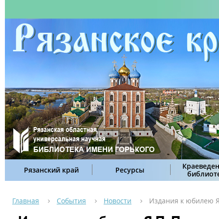
Краеведен
Рязанский край
Ресурсы
библиот
Главная
События
Новости
Издания к юбилею Я