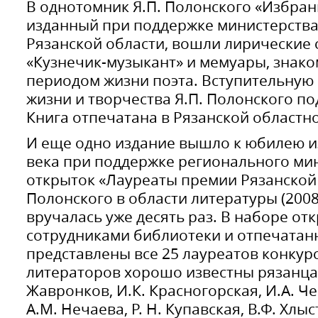
В однотомник Я.П. Полонского «Избра
изданный при поддержке министерства
Рязанской области, вошли лирические 
«Кузнечик-музыкант» и мемуары, знак
периодом жизни поэта. Вступительную
жизни и творчества Я.П. Полонского по
Книга отпечатана в Рязанской областн
И еще одно издание вышло к юбилею из
века при поддержке регионального мин
открыток «Лауреаты премии Рязанской 
Полонского в области литературы (200
вручалась уже десять раз. В наборе от
сотрудниками библиотеки и отпечатанн
представлены все 25 лауреатов конкур
литераторов хорошо известны рязанцам
Жавронков, И.К. Красногорская, И.А. Че
А.М. Нечаева, Р. Н. Купавская, В.Ф. Хлыс