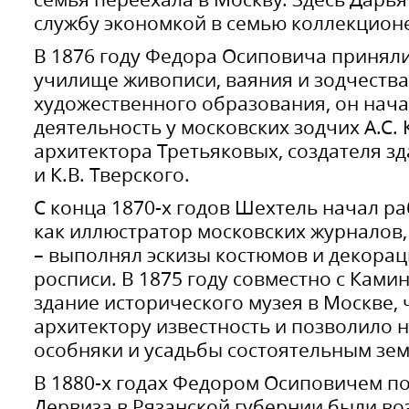
службу экономкой в семью коллекционе
В 1876 году Федора Осиповича принял
училище живописи, ваяния и зодчества
художественного образования, он нач
деятельность у московских зодчих А.С.
архитектора Третьяковых, создателя зд
и К.В. Тверского.
С конца 1870-х годов Шехтель начал р
как иллюстратор московских журналов
– выполнял эскизы костюмов и декорац
росписи. В 1875 году совместно с Ками
здание исторического музея в Москве, 
архитектору известность и позволило 
особняки и усадьбы состоятельным зе
В 1880-х годах Федором Осиповичем по 
Дервиза в Рязанской губернии были в