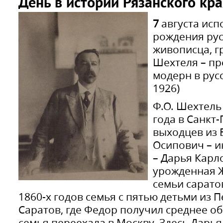
День в истории Рязанского кра
7
августа исп
рождения рус
живописца, г
Шехтеля – пр
модерн в русс
1926)
Ф.О. Шехтель 
года в Санкт
выходцев из 
Осипович – и
– Дарья Карл
урожденная Ж
семьи сарато
1860-х годов семья с пятью детьми из 
Саратов, где Федор получил среднее об
семья переехала в Москву. Здесь Дарь