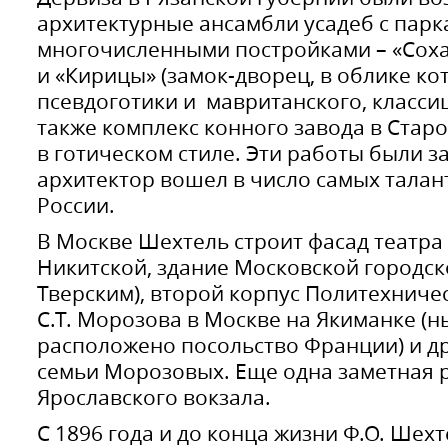
архитектурные ансамбли усадеб с парк
многочисленными постройками – «Соха»
и «Кирицы» (замок-дворец, в облике ко
псевдоготики и мавританского, классиц
также комплекс конного завода в Ста
в готическом стиле. Эти работы были 
архитектор вошел в число самых тала
России.
В Москве Шехтель строит фасад театр
Никитской, здание Московской городск
Тверским), второй корпус Политехничес
С.Т. Морозова в Москве на Якиманке (н
расположено посольство Франции) и др
семьи Морозовых. Еще одна заметная р
Ярославского вокзала.
С 1896 года и до конца жизни Ф.О. Шех