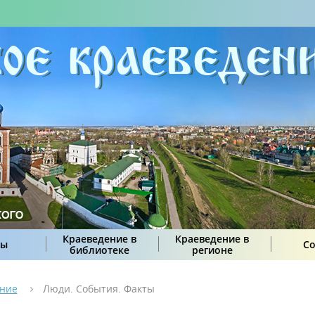
Краеведение в
Краеведение в
сы
С
библиотеке
регионе
ение
Люди. События. Факты