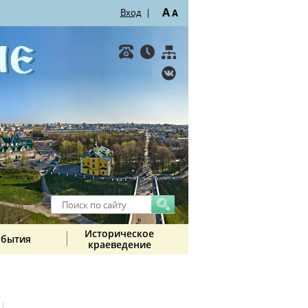
A
Вход
|
A
Историческое
обытия
краеведение