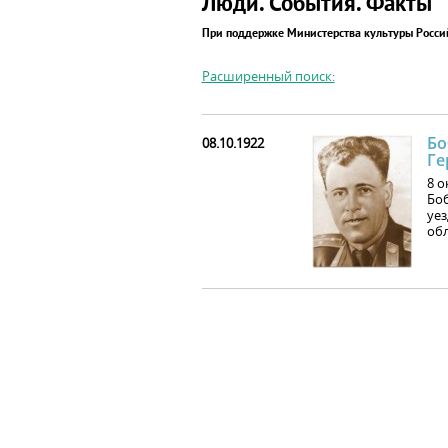
Люди. События. Факты
При поддержке Министерства культуры Росс
Расширенный поиск:
Бо
08.10.1922
Ге
8 о
Боб
уез
обл