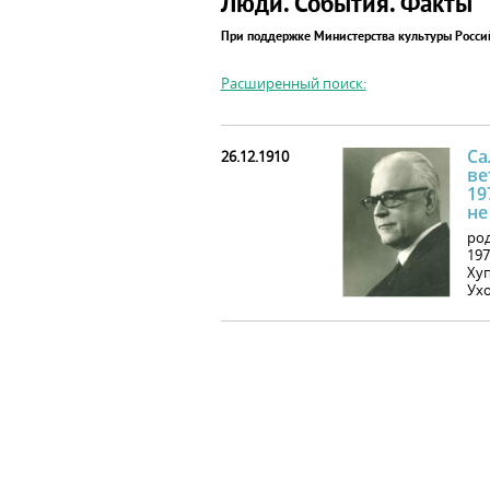
Люди. События. Факты
При поддержке Министерства культуры Росс
Расширенный поиск:
Са
26.12.1910
ве
19
не
род
197
Хуп
Ухо