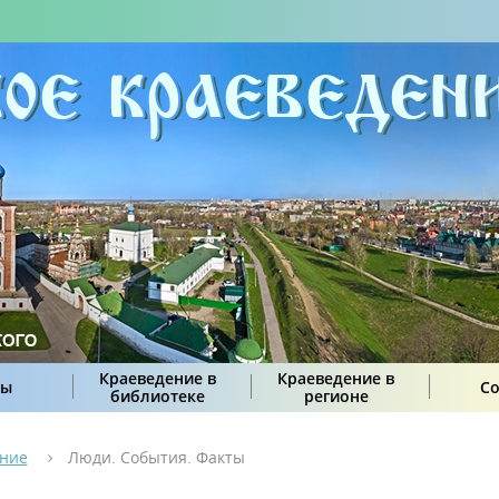
Краеведение в
Краеведение в
сы
С
библиотеке
регионе
ение
Люди. События. Факты