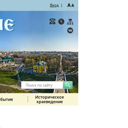
A
Вход
|
A
Историческое
обытия
краеведение