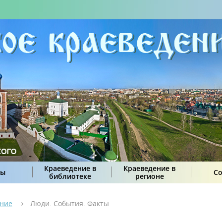
Краеведение в
Краеведение в
сы
С
библиотеке
регионе
ение
Люди. События. Факты