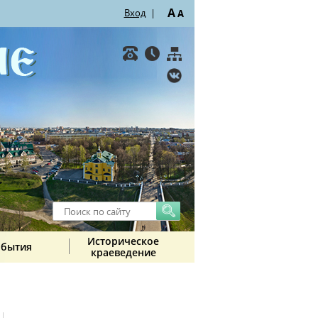
A
Вход
|
A
Историческое
обытия
краеведение