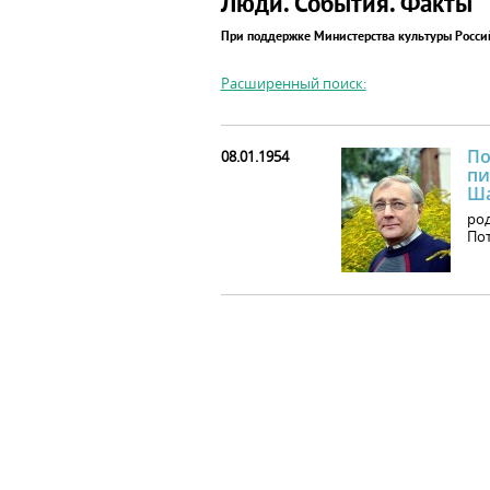
Люди. События. Факты
При поддержке Министерства культуры Росс
Расширенный поиск:
По
08.01.1954
пи
Ша
род
Пот