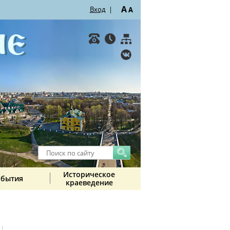
A
Вход
|
A
Историческое
обытия
краеведение