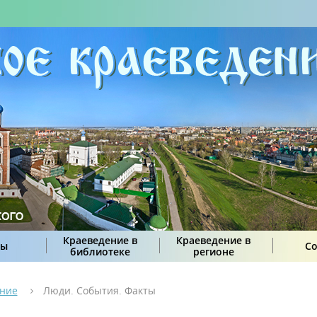
Краеведение в
Краеведение в
сы
С
библиотеке
регионе
ение
Люди. События. Факты