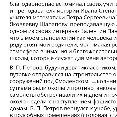
благодарностью вспоминал своих учит
и преподавателя истории Ивана Степа
учителя математики Петра Сергеевича 
Яковлевну Шарапову, преподававшую ли
одном из своих интервью Валентин Пав
что в моем становлении как человека 
ряду стоят мои родители, моя «малая р
атмосфера внимания и благожелательн
школы, которые служат для меня автори
В. П. Петров, будучи девятиклассником
путевке отправился на строительство
сооружений под Смоленском. Школьни
сутками рыли окопы и противотанковы
самолеты обстреливали их и днем и но
около недели, с наступлением фашисто
домам. В. П. Петров вернулся к учебе,
в подсобных помещениях (столовая, ста