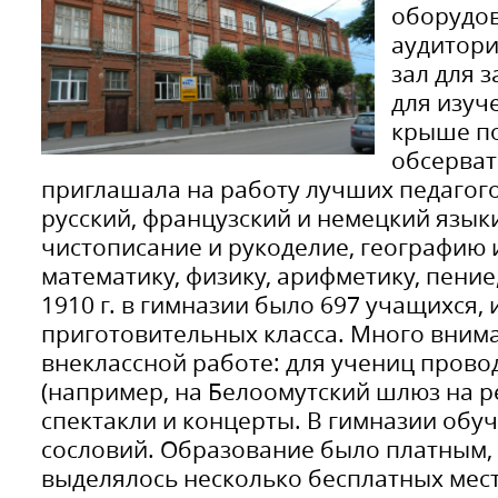
оборудов
аудитори
зал для 
для изуч
крыше п
обсерват
приглашала на работу лучших педагого
русский, французский и немецкий языки
чистописание и рукоделие, географию 
математику, физику, арифметику, пение
1910 г. в гимназии было 697 учащихся, 
приготовительных класса. Много вним
внеклассной работе: для учениц прово
(например, на Белоомутский шлюз на ре
спектакли и концерты. В гимназии обу
сословий. Образование было платным, 
выделялось несколько бесплатных мест