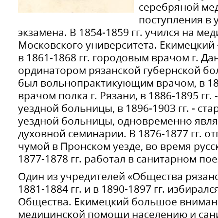
серебряной ме
поступления в 
экзамена. В 1854-1859 гг. учился на м
Московского университета. Екимецкий 
в 1861-1868 гг. городовым врачом г. Данк
ординатором рязанской губернской боль
был вольнопрактикующим врачом, в 187
врачом полка г. Рязани, в 1886-1895 гг.
уездной больницы, в 1896-1903 гг. - с
уездной больницы, одновременно явля
духовной семинарии. В 1876-1877 гг. о
чумой в Пронском уезде, во время рус
1877-1878 гг. работал в санитарном пое
Один из учредителей «Общества рязанск
1881-1884 гг. и в 1890-1897 гг. избирал
Общества. Екимецкий большое вниман
медицинской помощи населению и сан