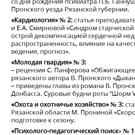
со дня рождения психиатра П.Б. Ганну
Пронского уезда Рязанской губернии.
«Кардиология» № 2:
статья преподавате
и Е.А. Смирновой «Синдром старческой 
острой декомпенсацией сердечной нед
распространенность, влияние на качест
ведения, прогноз».
«Молодая гвардия» № 3:
– рецензия С. Панферова «Обжигающее
рязанского автора В. Пронского «Дыха
– приведены главы из романа В. Пронс
Донбасса. Суровые будни роты “Шорм V
«Охота и охотничье хозяйство» № 3:
ста
Рязанской области М. Прониной «Скоро
подготовке к сезону.
«Психолого-педагогический поиск
»
№ 1