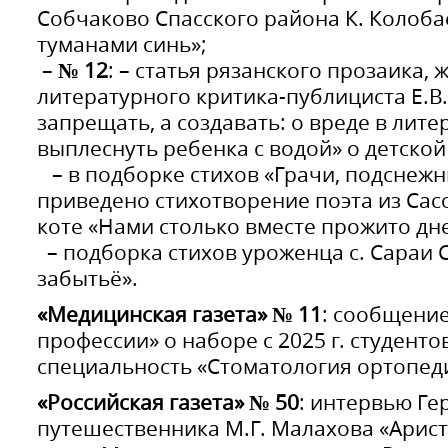
Собчаково Спасского района К. Колоба
туманами синь»;
–
№ 12
: – статья рязанского прозаика, 
литературного критика-публициста Е.В
запрещать, а создавать: о вреде в лите
выплеснуть ребенка с водой» о детской
– в подборке стихов «Грачи, подснежн
приведено стихотворение поэта из Сасо
коте «Нами столько вместе прожито дне
– подборка стихов уроженца с. Сараи С
забытьё».
«Медицинская газета» № 11
: сообщение
профессии» о наборе с 2025 г. студенто
специальность «Стоматология ортопед
«Российская газета» № 50
: интервью Ге
путешественника М.Г. Малахова «Арист