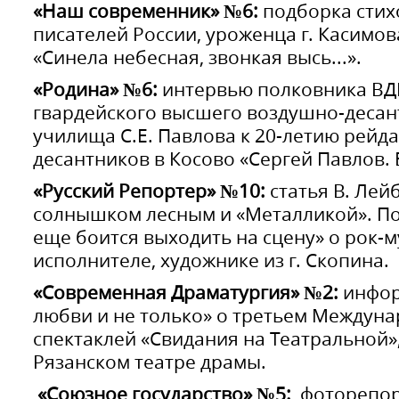
«Наш современник» №6:
подборка стих
писателей России, уроженца г. Касимов
«Синела небесная, звонкая высь...».
«Родина» №6:
интервью полковника ВДВ
гвардейского высшего воздушно-десан
училища С.Е. Павлова к 20-летию рейда
десантников в Косово «Сергей Павлов. 
«Русский Репортер» №10:
статья В. Ле
солнышком лесным и «Металликой». По
еще боится выходить на сцену» о рок-м
исполнителе, художнике из г. Скопина.
«Современная Драматургия» №2:
инфор
любви и не только» о третьем Междун
спектаклей «Свидания на Театральной
Рязанском театре драмы.
«Союзное государство» №5:
фоторепор