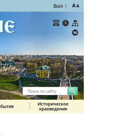
A
Вход
|
A
Историческое
обытия
краеведение