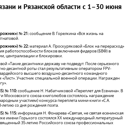
язани и Рязанской области с 1–30 июня
орожник»
)
№ 21:
сообщение В. Горелкина «Вся жизнь на
Игнатовой.
орожник») № 22:
материал А. Проскуряковой «Блок на перерасход»
ия работоспособности блоков включения фидеров (БВФ) в
ии, централизации и блокировки.
овой «Такие десантники державу не подведут. После серьезного
о-десантной роты стал результативным оператором FPV-
гвардейского высшего воздушно-десантного командного
 «Лист». Участник специальной военной операции. Награжден
гу».
IS
)
№ 110:
сообщение Н. Набатчиковой «Переплет для Есенина». В
ги Московского союза книголюбов состоялось награждение
народным участием) конкурса переплета мини-книги «С.А.
-летию со дня рождения поэта.
IS
)
№ 115:
информация Н. Фонарева «Святая, не святая есенинская
теке имени Горького состоялся XX международный литературный
освященный 35-летию Российского союза профессиональных