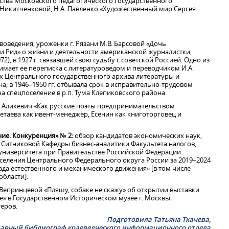
тства Московского педагогического государственного
 Никитченковой, Н.А. Павленко «Художественный мир Сергея
воведения, уроженки г. Рязани М.В. Барсовой «Дочь
 Рид» о жизни и деятельности американской журналистки,
), в 1927 г. связавшей свою судьбу с советской Россией. Одно из
имает ее переписка с литературоведом и переводчиком И.А.
х Центрального государственного архива литературы и
а; в 1946–1950 гг. отбывала срок в исправительно-трудовом
 на спецпоселение в р.п. Тума Клепиковского района.
. Аликевич «Как русские поэты предпринимательством
етаева как ивент-менеджер, Есенин как книготорговец и
ие. Конкуренция» № 2:
обзор кандидатов экономических наук,
. Ситниковой Кафедры бизнес-аналитики Факультета налогов,
 университета при Правительстве Российской Федерации
селения Центрального Федерального округа России за 2019–2024
ада естественного и механического движения» [в том числе
области].
. Вепринцевой «Пляшу, собаке не скажу» об открытии выставки
» в Государственном Историческом музее г. Москвы.
еров.
Подготовила Татьяна Ткачева,
лавный библиограф краеведческого информационного отдела