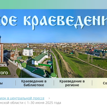
Краеведение в
Краеведение в
сы
С
библиотеке
регионе
гион в центральной прессе
нской области с 1–30 июня 2025 года