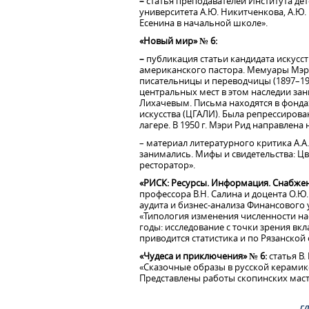
–
статья преподавателей Института де
университета А.Ю. Никитченкова, А.Ю.
Есенина в начальной школе».
«Новый мир» № 6:
–
публикация статьи кандидата искусст
американского пастора. Мемуары Мэри
писательницы и переводчицы (1897–1972
центральных мест в этом наследии зан
Лихачевым. Письма находятся в фонда
искусства (ЦГАЛИ). Была репрессирован
лагере. В 1950 г. Мэри Рид направлена
– материал литературного критика А.А
занимались. Мифы и свидетельства: Цв
ресторатор».
«РИСК: Ресурсы. Информация. Снабжен
профессора В.Н. Салина и доцента О.Ю
аудита и бизнес-анализа Финансового
«Типология изменения численности на
годы: исследование с точки зрения вкл
приводится статистика и по Рязанской 
«Чудеса и приключения» № 6:
статья В
«Сказочные образы в русской керамике
Представлены работы скопинских маст
г