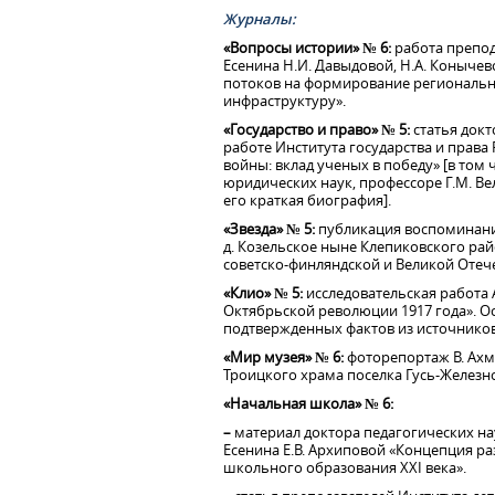
Журналы:
«Вопросы истории» № 6:
работа препод
Есенина Н.И. Давыдовой, Н.А. Конычев
потоков на формирование региональн
инфраструктуру».
«Государство и право» № 5:
статья док
работе Института государства и права
войны: вклад ученых в победу» [в том
юридических наук, профессоре Г.М. Вел
его краткая биография].
«Звезда» № 5:
публикация воспоминани
д. Козельское ныне Клепиковского рай
советско-финляндской и Великой Отеч
«Клио» № 5:
исследовательская работа 
Октябрьской революции 1917 года». Ос
подтвержденных фактов из источников
«Мир музея» № 6:
фоторепортаж В. Ахм
Троицкого храма поселка Гусь-Железн
«Начальная школа» № 6:
–
материал доктора педагогических нау
Есенина Е.В. Архиповой «Концепция р
школьного образования XXI века».