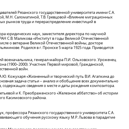
авателей Рязанского государственной университета имени С.А.
ой, М.Н. Саломатиной, Т.В. Гревцовой «Влияние миграционных
ых рынков труда и перераспределение инвестиций в
тора юридических наук, заместителя директора по научной
 РАН С.В. Маликова «Институт в годы Великой Отечественной
 числе о ветеране Великой Отечественной войны, докторе
ьяминове. Родился в г. Пронске 5 марта 1925 года. Приводится
й военачальника, генерал-майора П.И. Ольховского. Уроженец
она (1900–2000). Участник Первой мировой, Гражданской,
ественной войн.
А.Ю. Кожухаря «Жизненный и творческий путь В.И. Агапкина до
новная задача статьи – анализ и обобщение всех документально
, содержащих сведения о месте и даты рождения композитора.
етьевой и К. Преображенского «Железное аббатство» об истории
ого Касимовского района.
к, профессора Рязанского государственного университета С.А.
азвивающего обучения русскому языку М.Р. Львова в парадигме