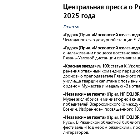
Центральная пресса о Р
2025 года
Газеты:
«Гудок»
(Прил.
«Московский железнод
Чемодановке» о дежурной станции Е. 
«Гудок» (Прил. «Московский железнод
о налаживании процесса восстановлен
Рязань-Узловой дистанции сигнализац
«Красная звезда» № 100:
статья К. Укол
ранения отважный командир парашютн
дронов» о преподавателе Рязанского 
училища гвардии капитане с позывным
орденом Мужества и медалью «За отва
«Независимая газета»
(Прил.
НГ EXLIBR
Музее экслибриса и миниатюрной кни
победителей Всероссийского (с между
Есенин. Избранное», посвященного 130
«Независимая газета»
(Прил.
НГ EXLIBR
Русь». В Рязанской областной библио
фестиваль «Под небом рязанским», п
литераторов.