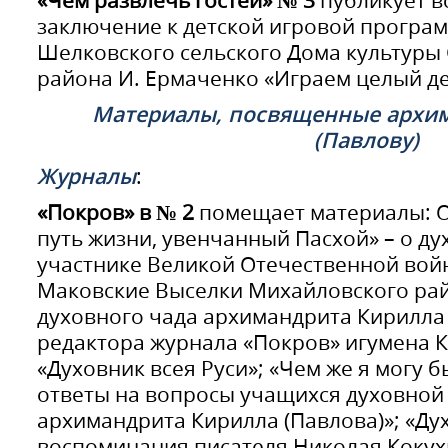
«Чем развлечь гостей» № 3
публикует в
заключение к детской игровой програ
Шелковского сельского Дома культуры
района И. Ермаченко «Играем целый де
Материалы, посвященные архи
(Павлову)
Журналы
:
«Покров» в № 2
помещает материалы: О
путь жизни, увенчанный Пасхой» – о ду
участнике Великой Отечественной вой
Маковские Выселки Михайловского ра
духовного чада архимандрита Кирилла 
редактора журнала «Покров» игумена 
«Духовник всея Руси»; «Чем же я могу б
ответы на вопросы учащихся духовной
архимандрита Кирилла (Павлова)»; «Д
воспоминания писателя Николая Коку