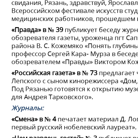
свидания, Рязань, здравствуй, Ярославль!
Всероссийском фестивале искусств сту
медицинских работников, прошедшем в
«Правда» в № 39
публикует беседу журн
обозревателя газеты, уроженца пгт Са
района В. С. Кожемяко «Понять глубин
профессор Сергей Кара- Мурза в бесед
обозревателем «Правды» Виктором Ко
«Российская газета» в № 73
предлагает 
Лепского с сыном кинорежиссера «Дом
Под Рязанью готовятся к открытию муз
для Андрея Тарковского».
Журналы:
«Смена» в № 4
печатает материал Д. Ло
первый русский нобелевский лауреат».