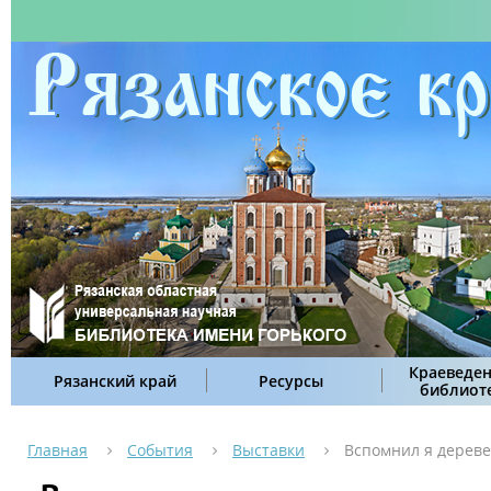
Краеведен
Рязанский край
Ресурсы
библиот
Главная
События
Выставки
Вспомнил я дереве