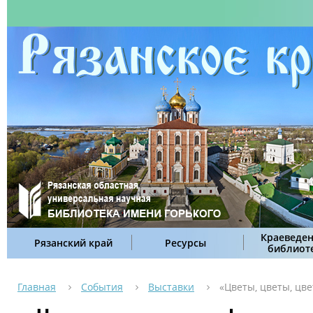
Краеведен
Рязанский край
Ресурсы
библиот
Главная
События
Выставки
«Цветы, цветы, цве