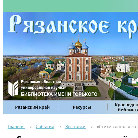
Краеведен
Рязанский край
Ресурсы
библиот
Главная
События
Выставки
«Стихи слагал я з