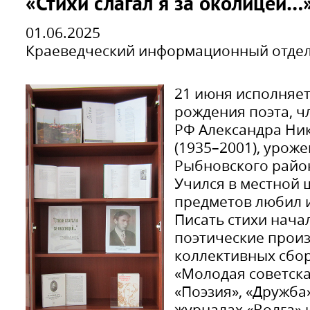
«Стихи слагал я за околицей…
01.06.2025
Краеведческий информационный отде
21 июня исполняетс
рождения поэта, ч
РФ Александра Ни
(1935–2001), урож
Рыбновского район
Учился в местной 
предметов любил и
Писать стихи начал 
поэтические произ
коллективных сбор
«Молодая советска
«Поэзия», «Дружба»
журналах «Волга» 