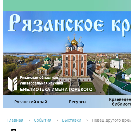
Краеведен
Рязанский край
Ресурсы
библиот
Главная
События
Выставки
Певец другого вре