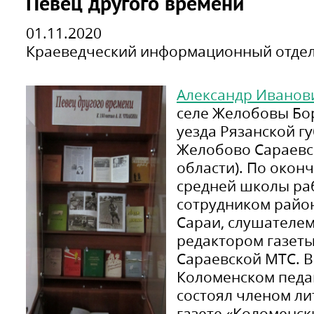
Певец другого времени
01.11.2020
Краеведческий информационный отде
Александр Иванов
селе Желобовы Бо
уезда Рязанской г
Желобово Сараевс
области). По окон
средней школы ра
сотрудником район
Сараи, слушателе
редактором газеты
Сараевской МТС. В 
Коломенском педаг
состоял членом ли
газете «Коломенск