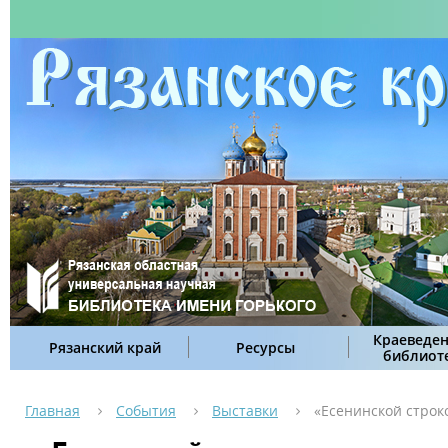
Краеведен
Рязанский край
Ресурсы
библиот
Главная
События
Выставки
«Есенинской стро