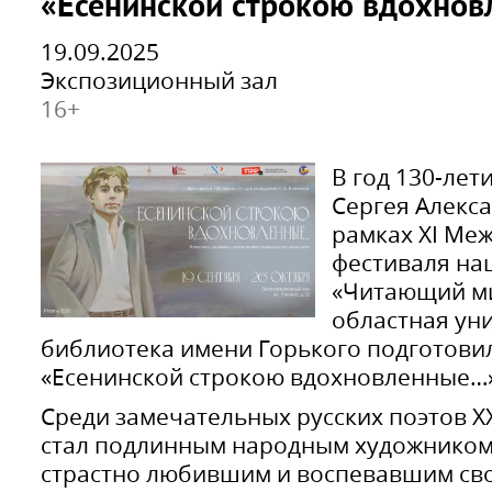
«Есенинской строкою вдохно
19.09.2025
Экспозиционный зал
16+
В год 130-лет
Сергея Алекс
рамках XI Ме
фестиваля на
«Читающий ми
областная ун
библиотека имени Горького подготови
«Есенинской строкою вдохновленные…
Среди замечательных русских поэтов X
стал подлинным народным художником 
страстно любившим и воспевавшим сво