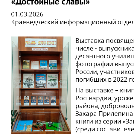
«Достойные славы»
01.03.2026
Краеведческий информационный отде
Выставка посвящен
числе - выпускник
десантного учили
фотографии выпус
России, участнико
погибших в 2022 г
На выставке – кни
Росгвардии, урож
района, добровол
Захара Прилепина
книги из серии «З
(среди составителе