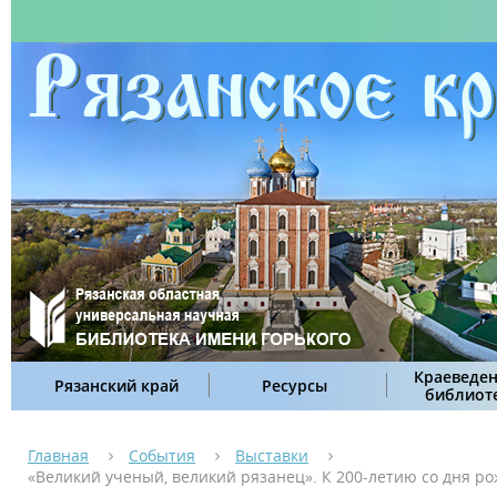
Краеведен
Рязанский край
Ресурсы
библиот
Главная
События
Выставки
«Великий ученый, великий рязанец». К 200-летию со дня ро