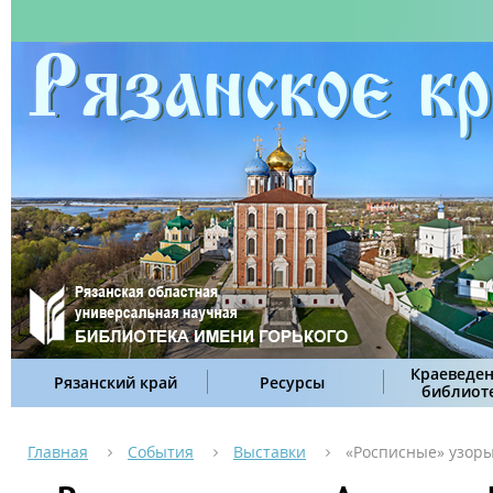
Краеведен
Рязанский край
Ресурсы
библиот
Главная
События
Выставки
«Росписные» узор