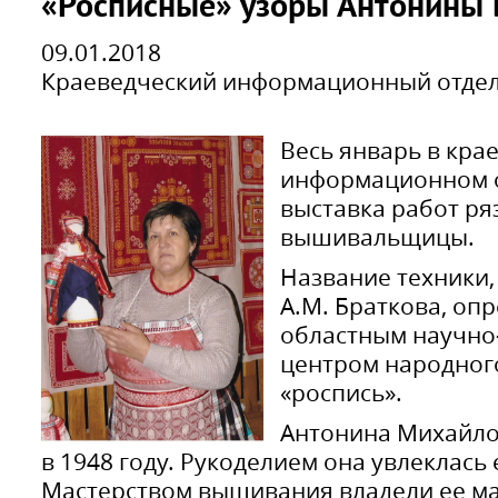
«Росписные» узоры Антонины 
09.01.2018
Краеведческий информационный отде
Весь январь в кра
информационном о
выставка работ ря
вышивальщицы.
Название техники,
А.М. Браткова, оп
областным научно
центром народного
«роспись».
Антонина Михайло
в 1948 году. Рукоделием она увлеклась 
Мастерством вышивания владели ее ма