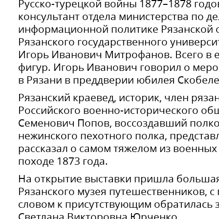
Русско-турецкой войны 1877–1878 годо
консультант отдела министерства по д
информационной политике Рязанской 
Рязанского государственного универси
Игорь Иванович Митрофанов. Всего в е
фигур. Игорь Иванович говорил о мер
в Рязани в преддверии юбилея Скобеле
Рязанский краевед, историк, член ряза
Российского военно-исторического об
Семенович Попов, воссоздавший полко
нежинского пехотного полка, представ
рассказал о самом тяжелом из военных
походе 1873 года.
На открытие выставки пришла большая
Рязанского музея путешественников, с
словом к присутствующим обратилась 
Светлана Викторовна Юрченко.