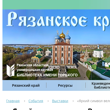
Краеведен
Рязанский край
Ресурсы
библиот
Главная
События
Выставки
«Яркий символ вел