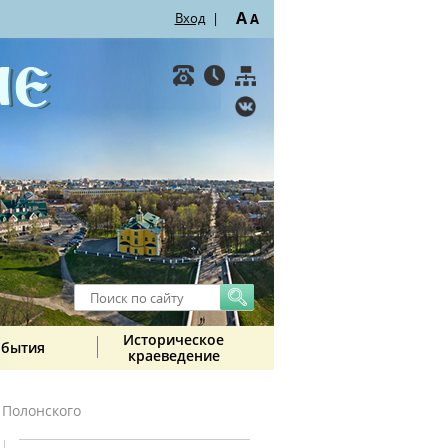
A
Вход
|
A
Историческое
обытия
краеведение
 Полонского