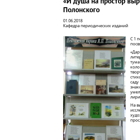
«И душа на простор выр
Полонского
01.06.2018
Кафедра периодических изданий
С 1 
посв
«Дар
лите
тума
коло
твор
стих
саду
знак
умел
лири
На в
иссл
худо
прос