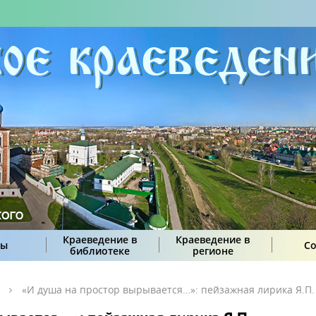
Краеведение в
Краеведение в
сы
С
библиотеке
регионе
«И душа на простор вырывается…»: пейзажная лирика Я.П.