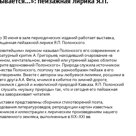
ывается…»: пейзажная лирика Я.П.
по 30 июня в зале периодических изданий работает выставка,
ященная пейзажной лирике Я.П. Полонского.
овитейшим» лириком называл Полонского его современник и
ратурный критик А. Григорьев, находивший очарование «в
нном, мечтательном, вечерней или утренней зарею облитом
рите вдохновений Полонского». Природа служила источником
чества Полонского, поэтому так разнообразен пейзаж в его
отворениях. Вместе с автором мы любуемся лилиями, росшими в
 его друга А.А. Фета, мчимся в кибитке по зимней дороге,
омимся с дикой и живописной природой Кавказа. Я.П. Полонский
 слушать «музыку природы» так, что и сегодня его пейзажная
ка завораживает читателя.
ыставке представлены сборники стихотворений поэта,
едования литературоведов, репродукции картин известных
жников и иллюстрации к лирическим произведениям нашего
лавленного земляка, выполненные в XIX–XXI вв.