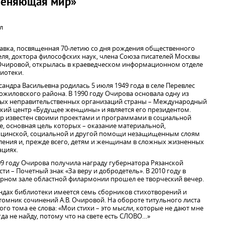
меняющая мир»
л
авка, посвященная 70-летию со дня рождения общественного
еля, доктора философских наук, члена Союза писателей Москвы
 Очировой, открылась в краеведческом информационном отделе
иотеки.
сандра Васильевна родилась 5 июля 1949 года в селе Перевлес
ожиловского района. В 1990 году Очирова основала одну из
ых неправительственных организаций страны – Международный
кий центр «Будущее женщины» и является его президентом.
р известен своими проектами и программами в социальной
е, основная цель которых – оказание материальной,
цинской, социальной и другой помощи незащищенным слоям
ления и, прежде всего, детям и женщинам в сложных жизненных
ациях.
09 году Очирова получила награду губернатора Рязанской
сти – Почетный знак «За веру и добродетель». В 2010 году в
рном зале областной филармонии прошел ее творческий вечер.
ндах библиотеки имеется семь сборников стихотворений и
томник сочинений А.В. Очировой. На обороте титульного листа
ого тома ее слова: «Мои стихи – это мысли, которые не дают мне
огда не найду, потому что на свете есть СЛОВО…»