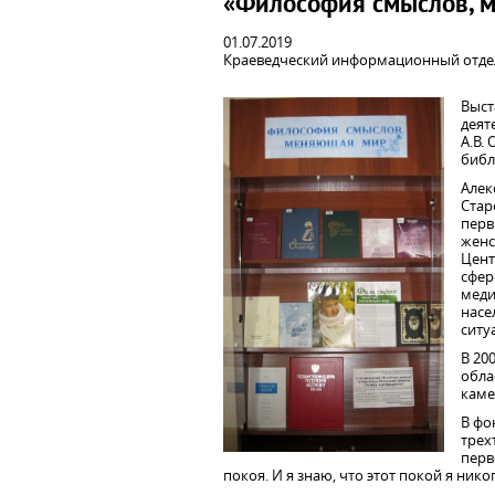
«Философия смыслов, 
01.07.2019
Краеведческий информационный отде
Выст
деят
А.В.
библ
Алек
Стар
перв
женс
Цент
сфер
меди
насе
ситу
В 20
обла
каме
В фо
трех
перв
покоя. И я знаю, что этот покой я ник