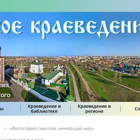
Краеведение в
Краеведение в
сы
С
библиотеке
регионе
«Философия смыслов, меняющая мир»