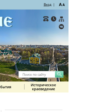
A
Вход
|
A
Историческое
обытия
краеведение