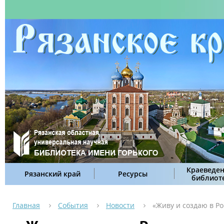
Краеведен
Рязанский край
Ресурсы
библиот
Главная
События
Новости
«Живу и создаю в Р