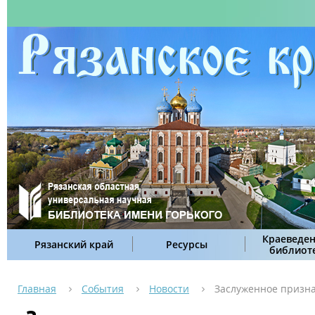
Краеведен
Рязанский край
Ресурсы
библиот
Главная
События
Новости
Заслуженное призн