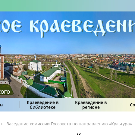
Краеведение в
Краеведение в
сы
С
библиотеке
регионе
Заседание комиссии Госсовета по направлению «Культура»