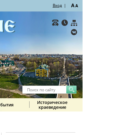
A
Вход
|
A
Историческое
обытия
краеведение