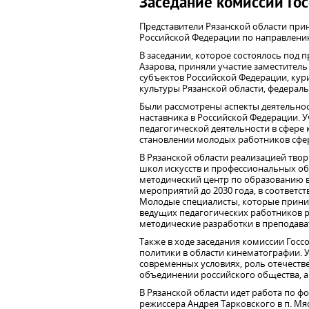
Заседание комиссии Гос
Представители Рязанской области прин
Российской Федерации по направлению
В заседании, которое состоялось под
Азарова, приняли участие заместител
субъектов Российской Федерации, кур
культуры Рязанской области, федерал
Были рассмотрены аспекты деятельнос
наставника в Российской Федерации. 
педагогической деятельности в сфере
становлении молодых работников сфер
В Рязанской области реализацией твор
школ искусств и профессиональных о
методический центр по образованию в 
мероприятий до 2030 года, в соответс
Молодые специалисты, которые прини
ведущих педагогических работников р
методические разработки в преподава
Также в ходе заседания комиссии Гос
политики в области кинематографии. 
современных условиях, роль отечеств
объединении российского общества, а
В Рязанской области идет работа по 
режиссера Андрея Тарковского в п. Мя