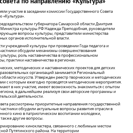
совета по направлению «Культура»
яли участие в заседании комиссии Государственного Совета
 «Культура».
 председательством губернатора Самарской области Дмитрия
ь Министра культуры РФ Надежда Преподобная, руководители
ирующие вопросы культуры, представители министерства
ьных органов исполнительной власти.
ти учреждений культуры при проведении Года педагога и
Участники обсудили механизмы совершенствования
 культуры, роль наставничества в профессиональном
ы, практики наставничества в регионах.
ческих, методических и наставнических проектов для детских
бразовательных организаций занимается Региональный
области искусств. Утвержден реестр творческих и методических
твии с которым ежегодно проводятся методические мероприятия.
мают в них участие, имеют возможность знакомиться с опытом
егиона, в дальнейшем реализуя свои авторские программы и
тельской деятельности.
совета рассмотрены приоритетные направления государственной
Участники обсудили актуальные вопросы развития отрасли в
енного кино в патриотическом воспитании молодежи,
 также другие вопросы.
формированию кинокластера, связанного с любимым местом
сной Путятинского района. На территории