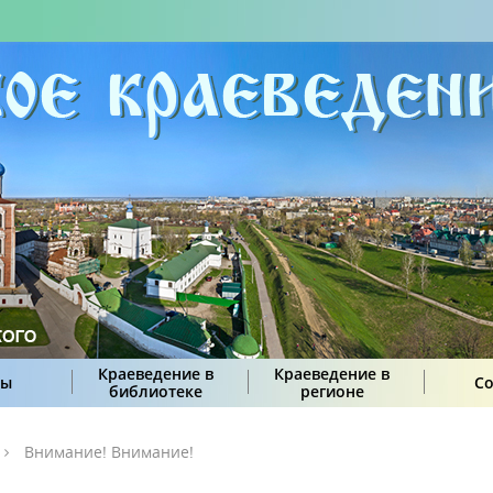
Краеведение в
Краеведение в
сы
С
библиотеке
регионе
Внимание! Внимание!