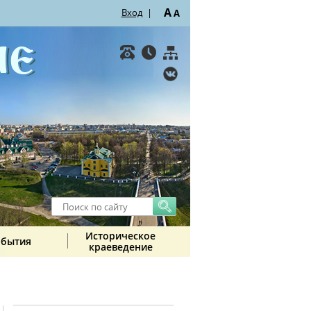
A
Вход
|
A
Историческое
обытия
краеведение