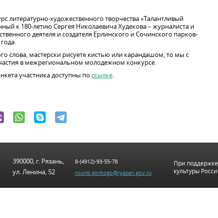
 литературно-художественного творчества «Талантливый
нный к 180-летию Сергея Николаевича Худекова – журналиста и
ственного деятеля и создателя Ерлинского и Сочинского парков-
года.
го слова, мастерски рисуете кистью или карандашом, то мы с
частия в межрегиональном молодежном конкурсе.
нкета участника доступны по
ссылке
.
390000, г. Рязань,
8-(4912)-93-55-78
При поддержке
культуры Росс
ул. Ленина, 52
rounb.gorkogo@ryazan.gov.ru