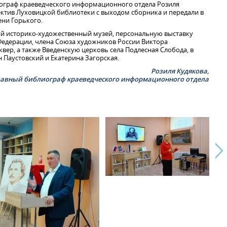
иограф краеведческого информационного отдела Розиля
ктив Луховицкой библиотеки с выходом сборника и передали в
ни Горького.
ий историко-художественный музей, персональную выставку
едерации, члена Союза художников России Виктора
вер, а также Введенскую церковь села Подлесная Слобода, в
н Паустовский и Екатерина Загорская.
Розиля Кудякова,
лавный библиограф краеведческого информационного отдела