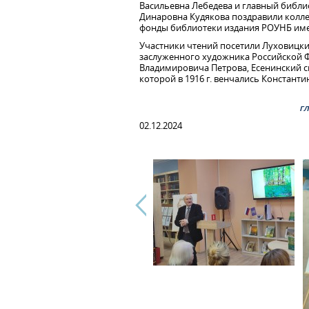
Васильевна Лебедева и главный библ
Динаровна Кудякова поздравили колле
фонды библиотеки издания РОУНБ име
Участники чтений посетили Луховицк
заслуженного художника Российской Ф
Владимировича Петрова, Есенинский ск
которой в 1916 г. венчались Константи
г
02.12.2024