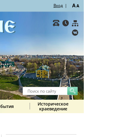
A
Вход
|
A
Историческое
обытия
краеведение