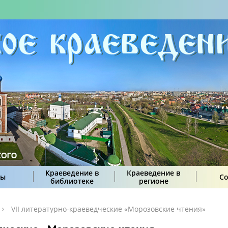
Краеведение в
Краеведение в
сы
С
библиотеке
регионе
VII литературно-краеведческие «Морозовские чтения»