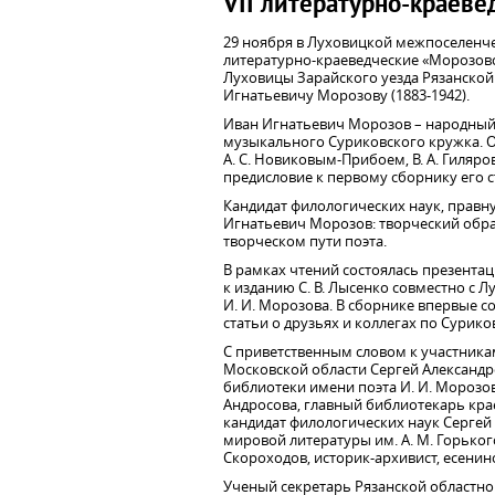
VII литературно-краев
29 ноября в Луховицкой межпоселенче
литературно-краеведческие «Морозовс
Луховицы Зарайского уезда Рязанской
Игнатьевичу Морозову (1883-1942).
Иван Игнатьевич Морозов – народный п
музыкального Суриковского кружка. Он
А. С. Новиковым-Прибоем, В. А. Гиляро
предисловие к первому сборнику его ст
Кандидат филологических наук, правн
Игнатьевич Морозов: творческий обра
творческом пути поэта.
В рамках чтений состоялась презентац
к изданию С. В. Лысенко совместно с
И. И. Морозова. В сборнике впервые с
статьи о друзьях и коллегах по Сурико
С приветственным словом к участника
Московской области Сергей Александ
библиотеки имени поэта И. И. Морозо
Андросова, главный библиотекарь кра
кандидат филологических наук Серге
мировой литературы им. А. М. Горько
Скороходов, историк-архивист, есенин
Ученый секретарь Рязанской областн