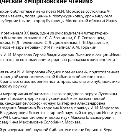
едческие «Морозовские чтения»
ской библиотеке имени поэта И.И. Морозова состоялись VII
кие чтения», посвященные поэту-суриковцу, уроженцу села
 губернии (ныне – город Луховицы Московской области) Ивану
оэт начала XX века, один из руководителей литературно-
 был хорошо знаком с С. А. Есениным, С. Г. Скитальцем,
вским, Н. Д. Телешовым, С. Д. Дрожжиным, П. В. Орешиным,
ихов «Разрыв-трава» (1914 г.) написал А.М. Горький.
ук И. И. Морозова Сергей Владимирович Лысенко в лекции «Иван
з поэта по воспоминаниям родных» рассказал о жизненном и
ия книги И. И. Морозова «Родник поэзии моей», подготовленная
 Луховицкой межпоселенческой библиотекой имени поэта
обраны все стихотворения поэта, представлена его публицистика,
вскому кружку.
м мероприятия обратились глава городского округа Луховицы
рович Тимохин, директор Луховицкой межпоселенческой
ва, кандидат философских наук Екатерина Александровна
еведения Владимир Викторович Когтев, правнук И. И. Морозова,
й Владимирович Лысенко, старший научный сотрудник Института
го РАН, кандидат филологических наук Максим Владимирович
овед Нина Максимовна Солобай (г. Москва).
ой универсальной научной библиотеки имени Горького Вера