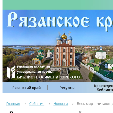
Краеведен
Рязанский край
Ресурсы
библиот
Главная
События
Новости
Весь мир – читающ