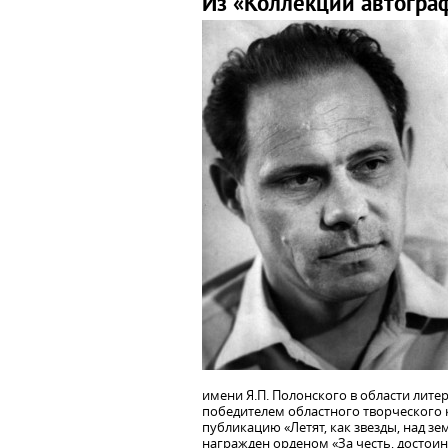
Из «Коллекции автогра
имени Я.П. Полонского в области литера
победителем областного творческого 
публикацию «Летят, как звезды, над зе
награжден орденом «За честь, достоин