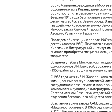
Борис Жаворонков родился в Москве в 
родственникам в Рязань, затем жили в 
Борис поступил в ремесленное училищ
феврале 1943 года был призван в арми
десантных войск в г. Звенигороде. В 
гвардейскую Краснознаменную Венскую
Чехословакии, был снайпером. После 
Австрии, Румынии и Германии.
После демобилизации в апреле 1949 г
десять классов (1950). Печатался в ки
Киргизии в Литературный институт имен
вначале приобрести специальность, к
творчестве.
Во время учебы в Московском государ
однокурснице З.И. Быковой, уроженке 
(1955) работал старшим научным сотру
С 1958 года жизнь Б.И. Жаворонкова с
жизнь, занимался журналистикой, лит
сотрудничал с рязанскими и московски
комсомолец» руководил литературным
Состоял членом Рязанских отделений
отделения Всесоюзного общества сове
Возглавляя архив завода САМ, создал
«Машиностроитель». В 1960 году ста
КПСС г. Рязани, затем – ответственным