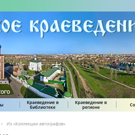
Краеведение в
Краеведение в
сы
С
библиотеке
регионе
Из «Коллекции автографов»