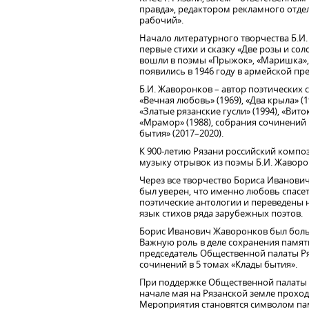
правда», редактором рекламного отде
рабочий».
Начало литературного творчества Б.И
первые стихи и сказку «Две розы и со
вошли в поэмы «Прыжок», «Маришка»,
появились в 1946 году в армейской пре
Б.И. Жаворонков – автор поэтических с
«Вечная любовь» (1969), «Два крыла» (1
«Златые рязанские гусли» (1994), «Вит
«Мрамор» (1988), собрания сочинений в
бытия» (2017–2020).
К 900-летию Рязани российский компо
музыку отрывок из поэмы Б.И. Жаворон
Через все творчество Бориса Иванович
был уверен, что именно любовь спасет
поэтические антологии и переведены 
язык стихов ряда зарубежных поэтов.
Борис Иванович Жаворонков был боль
Важную роль в деле сохранения памяти
председатель Общественной палаты Ря
сочинений в 5 томах «Клады бытия».
При поддержке Общественной палаты Р
начале мая на Рязанской земле проходя
Мероприятия становятся символом па