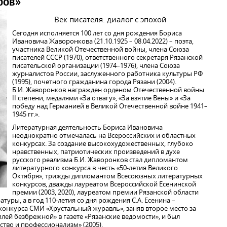
фов»
Век писателя: диалог с эпохой
Сегодня исполняется 100 лет со дня рождения Бориса
Ивановича Жаворонкова (21.10.1925 – 08.04.2022) – поэта,
участника Великой Отечественной войны, члена Союза
писателей СССР (1970), ответственного секретаря Рязанской
писательской организации (1974–1976), члена Союза
журналистов России, заслуженного работника культуры РФ
(1995), почетного гражданина города Рязани (2004).
Б.И. Жаворонков награжден орденом Отечественной войны
II степени, медалями «За отвагу», «За взятие Вены» и «За
победу над Германией в Великой Отечественной войне 1941–
1945 гг.».
Литературная деятельность Бориса Ивановича
неоднократно отмечалась на Всероссийских и областных
конкурсах. За создание высокохудожественных, глубоко
нравственных, патриотических произведений в духе
русского реализма Б.И. Жаворонков стал дипломантом
литературного конкурса в честь «50-летия Великого
Октября», трижды дипломантом Всесоюзных литературных
конкурсов, дважды лауреатом Всероссийской Есенинской
премии (2003, 2020), лауреатом премии Рязанской области
туры, а в год 110-летия со дня рождения С.А. Есенина –
конкурса СМИ «Хрустальный журавль», заняв второе место за
млей безбрежной» в газете «Рязанские ведомости», и был
ство и профессионализм» (2005).