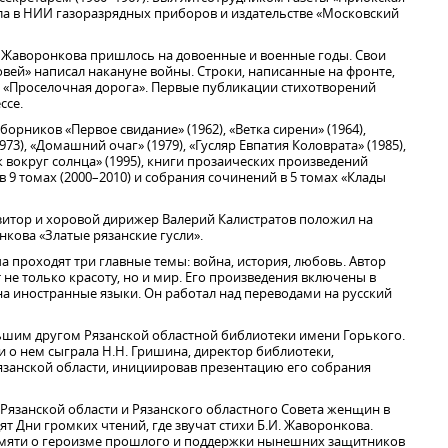
ла в НИИ газоразрядных приборов и издательстве «Московский
. Жаворонкова пришлось на довоенные и военные годы. Свои
ловей» написал накануне войны. Строки, написанные на фронте,
 «Проселочная дорога». Первые публикации стихотворений
ссе.
борников «Первое свидание» (1962), «Ветка сирени» (1964),
973), «Домашний очаг» (1979), «Гусляр Евпатия Коловрата» (1985),
ок вокруг солнца» (1995), книги прозаических произведений
 9 томах (2000–2010) и собрания сочинений в 5 томах «Клады
зитор и хоровой дирижер Валерий Калистратов положил на
кова «Златые рязанские гусли».
а проходят три главные темы: война, история, любовь. Автор
 не только красоту, но и мир. Его произведения включены в
на иностранные языки. Он работал над переводами на русский
шим другом Рязанской областной библиотеки имени Горького.
 о нем сыграла Н.Н. Гришина, директор библиотеки,
занской области, инициировав презентацию его собрания
язанской области и Рязанского областного Совета женщин в
т Дни громких чтений, где звучат стихи Б.И. Жаворонкова.
мяти о героизме прошлого и поддержки нынешних защитников