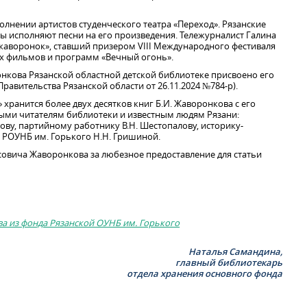
олнении артистов студенческого театра «Переход». Рязанские
ы исполняют песни на его произведения. Тележурналист Галина
жаворонок», ставший призером VIII Международного фестиваля
х фильмов и программ «Вечный огонь».
нкова Рязанской областной детской библиотеке присвоено его
равительства Рязанской области от 26.11.2024 №784-р).
хранится более двух десятков книг Б.И. Жаворонкова с его
ыми читателям библиотеки и известным людям Рязани:
лову, партийному работнику В.Н. Шестопалову, историку-
у РОУНБ им. Горького Н.Н. Гришиной.
овича Жаворонкова за любезное предоставление для статьи
а из фонда Рязанской ОУНБ им. Горького
Наталья Самандина,
главный библиотекарь
отдела хранения основного фонда