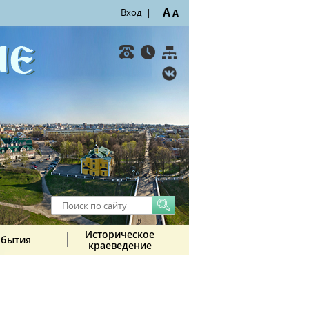
A
Вход
|
A
Историческое
обытия
краеведение