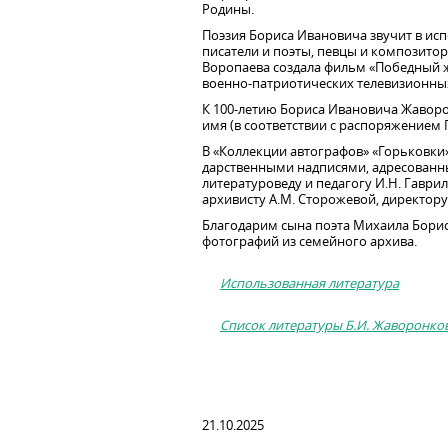
Родины.
Поэзия Бориса Ивановича звучит в исп
писатели и поэты, певцы и композитор
Воропаева создала фильм «Победный 
военно-патриотических телевизионны
К 100-летию Бориса Ивановича Жаворо
имя (в соответствии с распоряжением П
В «Коллекции автографов» «Горьковки» 
дарственными надписями, адресованн
литературоведу и педагогу И.Н. Гаври
архивисту А.М. Сторожевой, директор
Благодарим сына поэта Михаила Борис
фотографий из семейного архива.
Использованная литература
Список литературы Б.И. Жаворонков
21.10.2025