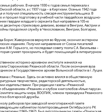
семье рабочих. В начале 1930-х годов семья переехала к
Омской области, а с 1937 года – в Киргизии. Осенью 1942 года
е и получил специальность слесаря-инструментальщика. В
ю и прошел подготовку в учебной части гвардейских воздушно-
звании гвардии младшего сержанта был направлен в 105-ю
 десантную стрелковую дивизию, воевал в Венгрии, Австрии и
войны продолжил службу в Чехословакии, Венгрии, Болгарии,
ода Борис Жаворонков вернулся во Фрунзе, окончил экстерном
ргизских изданиях. Получил направление от Союза писателей
и А.М. Горького, но последовал совету поэта С.А. Васильева –
оторая сумеет прокормить и будет помощницей в литературном
ственном историко-архивном институте женился на
села Старожилово Рязанской области. После окончания вуза
дником в Государственном архиве Волынской области в г. Луцке.
вязана с Рязанью. Здесь он активно влился в общественную
ературным творчеством, редакторской деятельностью,
ми издательствами. При редакции газеты «Рязанский
 объединением «Рязания» и клубом книголюбов «Алые паруса».
 Комитета защиты мира, ВООПИК, членом президиума Рязанского
тско-болгарской дружбы.
 школу рабкоров при заводской многотиражной газете
л заведующим кабинетом политпросвещения Октябрьского РК
 секретарем (1960–1967). Был литсотрудником газеты «Приокская