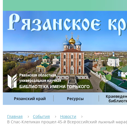
Краеведен
Рязанский край
Ресурсы
библиот
Главная
События
Новости
В Спас-Клепиках прошел 45-й Всероссийский лыжный мара