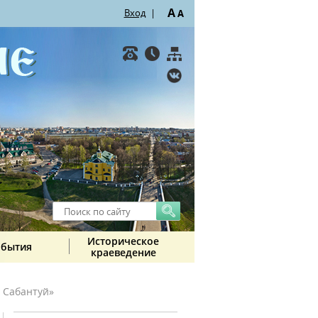
A
Вход
|
A
Историческое
обытия
краеведение
 Сабантуй»