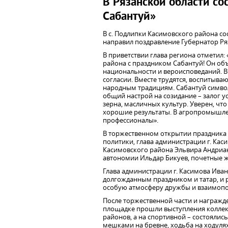
В Рязанской области с
Сабантуй»
В с. Подлипки Касимовского района со
направил поздравление Губернатор Ря
В приветствии глава региона отметил:
района с праздником Сабантуй! Он об
национальности и вероисповеданий. В
согласии. Вместе трудятся, воспитываю
народным традициям. Сабантуй символ
общий настрой на созидание – залог 
зерна, масличных культур. Уверен, что
хорошие результаты. В агропромышле
профессионалы».
В торжественном открытии праздника 
политики, глава администрации г. Кас
Касимовского района Эльвира Андриан
автономии Ильдар Бикуев, почетные ж
Глава администрации г. Касимова Иван
долгожданным праздником и татар, и р
особую атмосферу дружбы и взаимоп
После торжественной части и награжд
площадке прошли выступления коллект
районов, а на спортивной – состоялись
мешками на бревне, ходьба на ходулях,