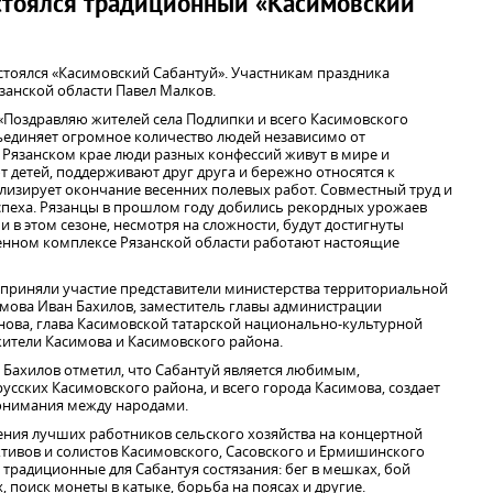
остоялся традиционный «Касимовский
стоялся «Касимовский Сабантуй». Участникам праздника
занской области Павел Малков.
 «Поздравляю жителей села Подлипки и всего Касимовского
ъединяет огромное количество людей независимо от
 Рязанском крае люди разных конфессий живут в мире и
т детей, поддерживают друг друга и бережно относятся к
изирует окончание весенних полевых работ. Совместный труд и
успеха. Рязанцы в прошлом году добились рекордных урожаев
 и в этом сезоне, несмотря на сложности, будут достигнуты
нном комплексе Рязанской области работают настоящие
приняли участие представители министерства территориальной
имова Иван Бахилов, заместитель главы администрации
ова, глава Касимовской татарской национально-культурной
ители Касимова и Касимовского района.
 Бахилов отметил, что Сабантуй является любимым,
усских Касимовского района, и всего города Касимова, создает
онимания между народами.
ения лучших работников сельского хозяйства на концертной
ивов и солистов Касимовского, Сасовского и Ермишинского
 традиционные для Сабантуя состязания: бег в мешках, бой
 поиск монеты в катыке, борьба на поясах и другие.