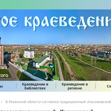
Краеведение в
Краеведение в
сы
С
библиотеке
регионе
В Рязанской области состоялся традиционный «Касимовский